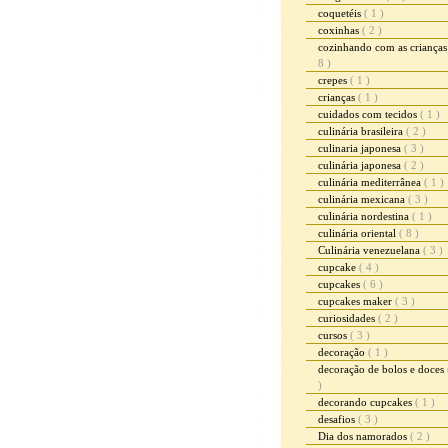
coquetéis
( 1 )
coxinhas
( 2 )
cozinhando com as criança
8 )
crepes
( 1 )
crianças
( 1 )
cuidados com tecidos
( 1 )
culinária brasileira
( 2 )
culinaria japonesa
( 3 )
culinária japonesa
( 2 )
culinária mediterrânea
( 1 )
culinária mexicana
( 3 )
culinária nordestina
( 1 )
culinária oriental
( 8 )
Culinária venezuelana
( 3 )
cupcake
( 4 )
cupcakes
( 6 )
cupcakes maker
( 3 )
curiosidades
( 2 )
cursos
( 3 )
decoração
( 1 )
decoração de bolos e doces
)
decorando cupcakes
( 1 )
desafios
( 3 )
Dia dos namorados
( 2 )