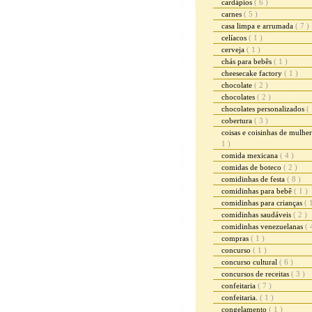
cardápios
( 6 )
carnes
( 5 )
casa limpa e arrumada
( 7 )
celíacos
( 1 )
cerveja
( 1 )
chás para bebês
( 1 )
cheesecake factory
( 1 )
chocolate
( 2 )
chocolates
( 2 )
chocolates personalizados
( 
cobertura
( 3 )
coisas e coisinhas de mulhe
1 )
comida mexicana
( 4 )
comidas de boteco
( 2 )
comidinhas de festa
( 8 )
comidinhas para bebê
( 1 )
comidinhas para crianças
( 
comidinhas saudáveis
( 2 )
comidinhas venezuelanas
( 
compras
( 1 )
concurso
( 1 )
concurso cultural
( 6 )
concursos de receitas
( 3 )
confeitaria
( 7 )
confeitaria.
( 1 )
congelamento
( 1 )