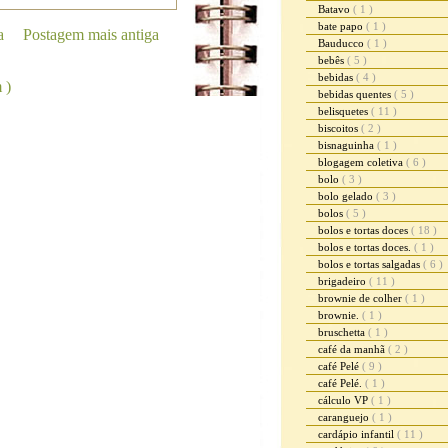
Batavo
( 1 )
bate papo
( 1 )
a
Postagem mais antiga
Bauducco
( 1 )
bebês
( 5 )
bebidas
( 4 )
 )
bebidas quentes
( 5 )
belisquetes
( 11 )
biscoitos
( 2 )
bisnaguinha
( 1 )
blogagem coletiva
( 6 )
bolo
( 3 )
bolo gelado
( 3 )
bolos
( 5 )
bolos e tortas doces
( 18 )
bolos e tortas doces.
( 1 )
bolos e tortas salgadas
( 6 )
brigadeiro
( 11 )
brownie de colher
( 1 )
brownie.
( 1 )
bruschetta
( 1 )
café da manhã
( 2 )
café Pelé
( 9 )
café Pelé.
( 1 )
cálculo VP
( 1 )
caranguejo
( 1 )
cardápio infantil
( 11 )