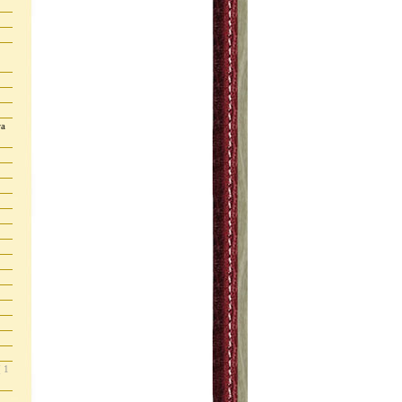
ra
( 1