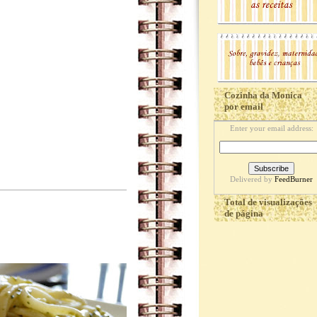
Cozinha da Monica
por email
Enter your email address:
Delivered by
FeedBurner
Total de visualizações
de página