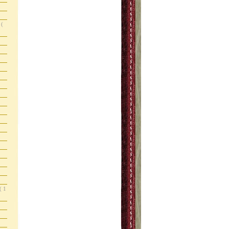
s
(
( 1