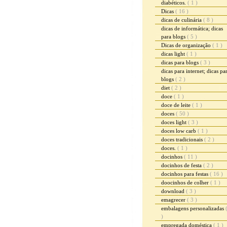
diabéticos.
( 1 )
Dicas
( 16 )
dicas de culinária
( 8 )
dicas de informática; dicas
para blogs
( 5 )
Dicas de organização
( 1 )
dicas light
( 1 )
dicas para blogs
( 3 )
dicas para internet; dicas pa
blogs
( 2 )
diet
( 2 )
doce
( 1 )
doce de leite
( 1 )
doces
( 50 )
doces light
( 3 )
doces low carb
( 1 )
doces tradicionais
( 2 )
doces.
( 1 )
docinhos
( 11 )
docinhos de festa
( 2 )
docinhos para festas
( 16 )
doocinhos de colher
( 1 )
download
( 3 )
emagrecer
( 3 )
embalagens personalizadas
)
empregada doméstica
( 1 )