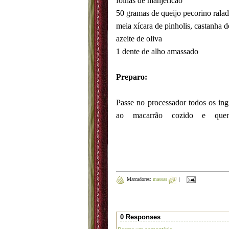
folhas de manjericão
50 gramas de queijo pecorino rala
meia xícara de pinholis, castanha 
azeite de oliva
1 dente de alho amassado
Preparo:
Passe no processador todos os ing
ao macarrão cozido e qu
Marcadores:
massas
|
0 Responses