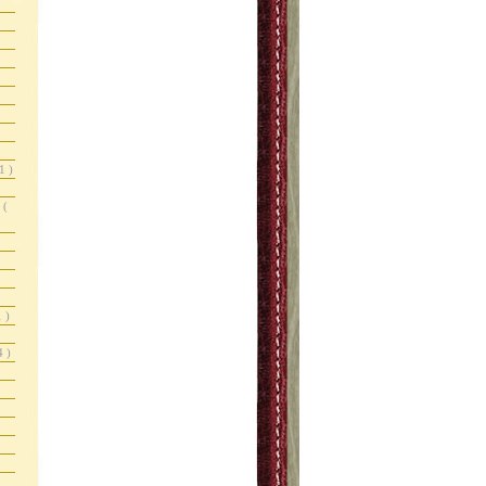
1 )
r
(
1 )
4 )