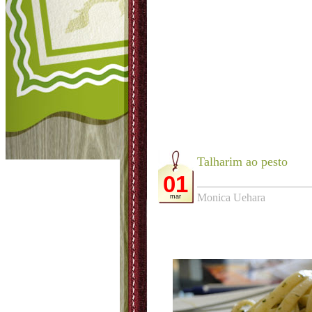
Talharim ao pesto
01
Monica Uehara
mar