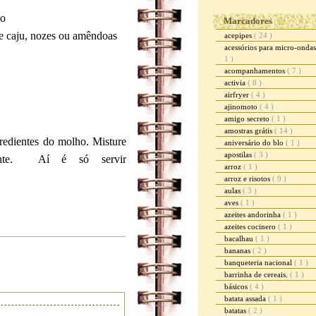
do
Marcadores
de caju, nozes ou amêndoas
acepipes
( 24 )
acessórios para micro-onda
1 )
acompanhamentos
( 7 )
activia
( 8 )
airfryer
( 4 )
ajinomoto
( 4 )
amigo secreto
( 1 )
amostras grátis
( 14 )
redientes do molho. Misture
aniversário do blo
( 1 )
apostilas
( 3 )
ente. Aí é só servir
arroz
( 1 )
arroz e risotos
( 9 )
aulas
( 3 )
aves
( 1 )
azeites andorinha
( 1 )
azeites cocinero
( 1 )
bacalhau
( 1 )
bananas
( 2 )
banqueteria nacional
( 1 )
barrinha de cereais.
( 1 )
básicos
( 4 )
batata assada
( 1 )
batatas
( 2 )