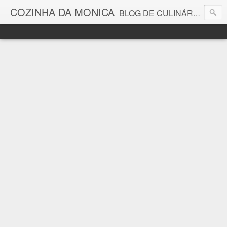
COZINHA DA MONICA
BLOG DE CULINÁRIA E GASTRONOMIA COM RECEITAS, DICAS, CURIOSIDADES GASTRONÔMICAS E MUITO MAIS.