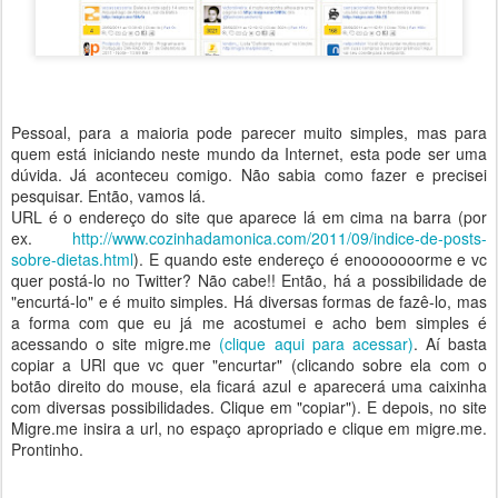
Pessoal, para a maioria pode parecer muito simples, mas para
quem está iniciando neste mundo da Internet, esta pode ser uma
dúvida. Já aconteceu comigo. Não sabia como fazer e precisei
pesquisar. Então, vamos lá.
URL é o endereço do site que aparece lá em cima na barra (por
ex.
http://www.cozinhadamonica.com/2011/09/indice-de-posts-
sobre-dietas.html
). E quando este endereço é enooooooorme e vc
quer postá-lo no Twitter? Não cabe!! Então, há a possibilidade de
"encurtá-lo" e é muito simples. Há diversas formas de fazê-lo, mas
a forma com que eu já me acostumei e acho bem simples é
acessando o site migre.me
(clique aqui para acessar)
. Aí basta
copiar a URl que vc quer "encurtar" (clicando sobre ela com o
botão direito do mouse, ela ficará azul e aparecerá uma caixinha
com diversas possibilidades. Clique em "copiar"). E depois, no site
Migre.me insira a url, no espaço apropriado e clique em migre.me.
Prontinho.