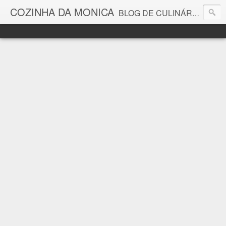
COZINHA DA MONICA
BLOG DE CULINÁRIA E GASTRONOMIA COM RECEITAS, DICAS, CURIOSIDADES GASTRONÔMICAS E MUITO MAIS.