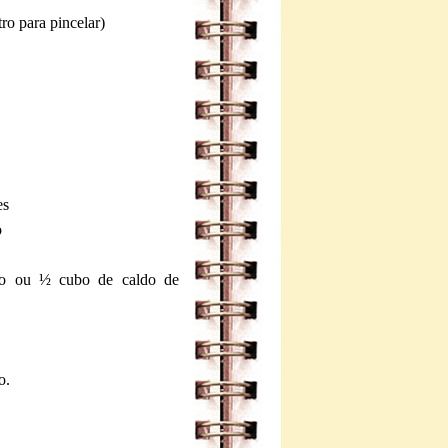
ro para pincelar)
tes
o
to ou ½ cubo de caldo de
o.