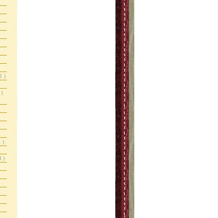
1 )
r
(
1 )
4 )