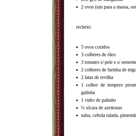
2 ovos (um para a massa, out
recheio:
5 ovos cozidos
3 colheres de óleo
3 tomates s/ pele e s/ semen
2 colheres de farinha de trig
2 latas de ervilha
1 colher de tempero pron
galinha
1 vidro de palmito
½ xícara de azeitonas
salsa, cebola ralada, pimentã