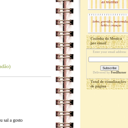
Cozinha da Monica
por email
Enter your email address:
adão)
Delivered by
FeedBurner
Total de visualizações
de página
u sal a gosto