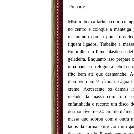
Preparo:
Misture bem a farinha com o temp
no centro e coloque a manteiga
misturando com a ponta dos ded
fiquem ligados. Trabalhe a mass
Embrulhe em filme plástico e dei
geladeira. Enquanto isso prepare 
uma panela e refogue a cebola e o
frite bem até que desmanche. A
dissolvido em ½ xícara de água f
creme. Acrescente os demais in
metade da massa com rolo sob
enfarinhada e recorte um disco 
desmontável de 24 cm. de diâmetro
massa que sobrou com a outra m
lados da forma. Fure com um ga
disco reservado. Pincele com o ovo