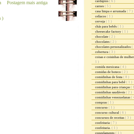
cardápios
( 6 )
a
Postagem mais antiga
carnes
( 5 )
casa limpa e arrumada
( 7 )
celíacos
( 1 )
 )
cerveja
( 1 )
chás para bebês
( 1 )
cheesecake factory
( 1 )
chocolate
( 2 )
chocolates
( 2 )
chocolates personalizados
( 
cobertura
( 3 )
coisas e coisinhas de mulhe
1 )
comida mexicana
( 4 )
comidas de boteco
( 2 )
comidinhas de festa
( 8 )
comidinhas para bebê
( 1 )
comidinhas para crianças
( 
comidinhas saudáveis
( 2 )
comidinhas venezuelanas
( 
compras
( 1 )
concurso
( 1 )
concurso cultural
( 6 )
concursos de receitas
( 3 )
confeitaria
( 7 )
confeitaria.
( 1 )
congelamento
( 1 )