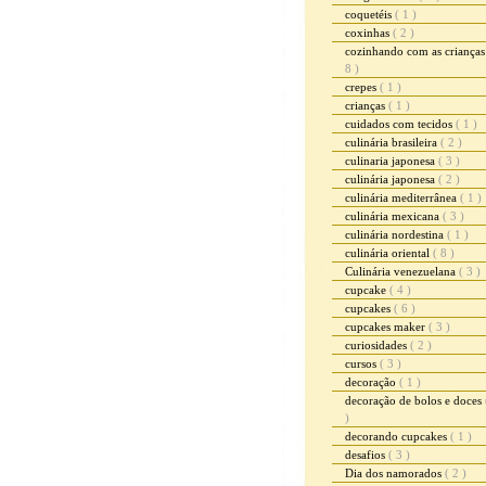
coquetéis
( 1 )
coxinhas
( 2 )
cozinhando com as criança
8 )
crepes
( 1 )
crianças
( 1 )
cuidados com tecidos
( 1 )
culinária brasileira
( 2 )
culinaria japonesa
( 3 )
culinária japonesa
( 2 )
culinária mediterrânea
( 1 )
culinária mexicana
( 3 )
culinária nordestina
( 1 )
culinária oriental
( 8 )
Culinária venezuelana
( 3 )
cupcake
( 4 )
cupcakes
( 6 )
cupcakes maker
( 3 )
curiosidades
( 2 )
cursos
( 3 )
decoração
( 1 )
decoração de bolos e doces
)
decorando cupcakes
( 1 )
desafios
( 3 )
Dia dos namorados
( 2 )