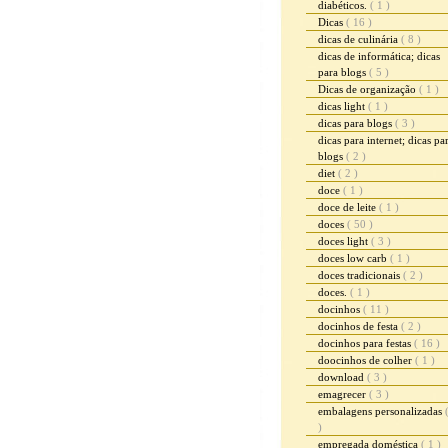
diabéticos.
( 1 )
Dicas
( 16 )
dicas de culinária
( 8 )
dicas de informática; dicas
para blogs
( 5 )
Dicas de organização
( 1 )
dicas light
( 1 )
dicas para blogs
( 3 )
dicas para internet; dicas pa
blogs
( 2 )
diet
( 2 )
doce
( 1 )
doce de leite
( 1 )
doces
( 50 )
doces light
( 3 )
doces low carb
( 1 )
doces tradicionais
( 2 )
doces.
( 1 )
docinhos
( 11 )
docinhos de festa
( 2 )
docinhos para festas
( 16 )
doocinhos de colher
( 1 )
download
( 3 )
emagrecer
( 3 )
embalagens personalizadas
)
empregada doméstica
( 1 )