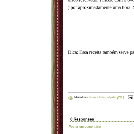
) por aproximadamente uma hora. S
Dica: Essa receita também serve p
Marcadores:
bolos e tortas salgadas
|
0 Responses
Postar um comentário