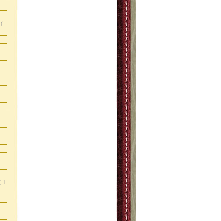
s
(
( 1