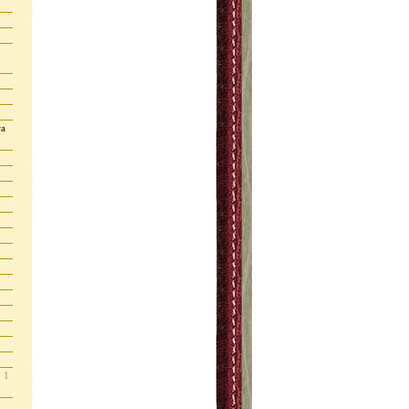
ra
( 1