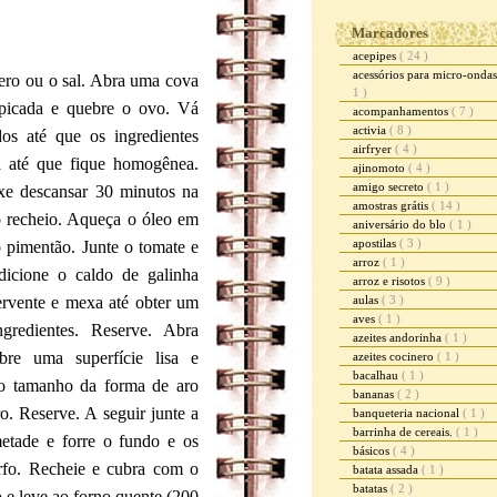
Marcadores
acepipes
( 24 )
acessórios para micro-onda
ero ou o sal. Abra uma cova
1 )
 picada e quebre o ovo. Vá
acompanhamentos
( 7 )
activia
( 8 )
os até que os ingredientes
airfryer
( 4 )
a até que fique homogênea.
ajinomoto
( 4 )
amigo secreto
( 1 )
xe descansar 30 minutos na
amostras grátis
( 14 )
o recheio. Aqueça o óleo em
aniversário do blo
( 1 )
apostilas
( 3 )
 pimentão. Junte o tomate e
arroz
( 1 )
dicione o caldo de galinha
arroz e risotos
( 9 )
ervente e mexa até obter um
aulas
( 3 )
aves
( 1 )
gredientes. Reserve. Abra
azeites andorinha
( 1 )
re uma superfície lisa e
azeites cocinero
( 1 )
bacalhau
( 1 )
do tamanho da forma de aro
bananas
( 2 )
. Reserve. A seguir junte a
banqueteria nacional
( 1 )
barrinha de cereais.
( 1 )
etade e forre o fundo e os
básicos
( 4 )
rfo. Recheie e cubra com o
batata assada
( 1 )
batatas
( 2 )
 e leve ao forno quente (200