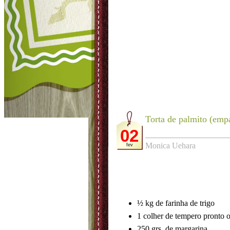
Torta de palmito (emp
02
Monica Uehara
fev
½ kg de farinha de trigo
1 colher de tempero pronto o
250 grs. de margarina