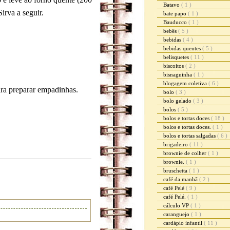
Batavo
( 1 )
irva a seguir.
bate papo
( 1 )
Bauducco
( 1 )
bebês
( 5 )
bebidas
( 4 )
bebidas quentes
( 5 )
belisquetes
( 11 )
biscoitos
( 2 )
bisnaguinha
( 1 )
blogagem coletiva
( 6 )
ara preparar empadinhas.
bolo
( 3 )
bolo gelado
( 3 )
bolos
( 5 )
bolos e tortas doces
( 18 )
bolos e tortas doces.
( 1 )
bolos e tortas salgadas
( 6 )
brigadeiro
( 11 )
brownie de colher
( 1 )
brownie.
( 1 )
bruschetta
( 1 )
café da manhã
( 2 )
café Pelé
( 9 )
café Pelé.
( 1 )
cálculo VP
( 1 )
caranguejo
( 1 )
cardápio infantil
( 11 )