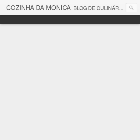
COZINHA DA MONICA
BLOG DE CULINÁRIA E GASTRONOMIA COM RECEITAS, DICAS, CURIOSIDADES GASTRONÔMICAS E MUITO MAIS.