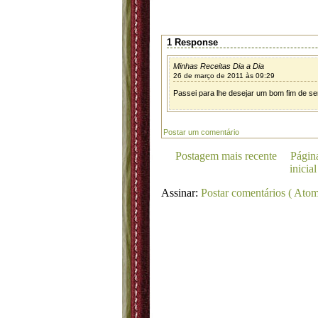
1 Response
Minhas Receitas Dia a Dia
26 de março de 2011 às 09:29
Passei para lhe desejar um bom fim de 
Postar um comentário
Postagem mais recente
Págin
inicial
Assinar:
Postar comentários ( Atom