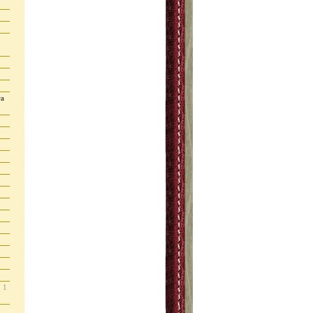
ra
( 1