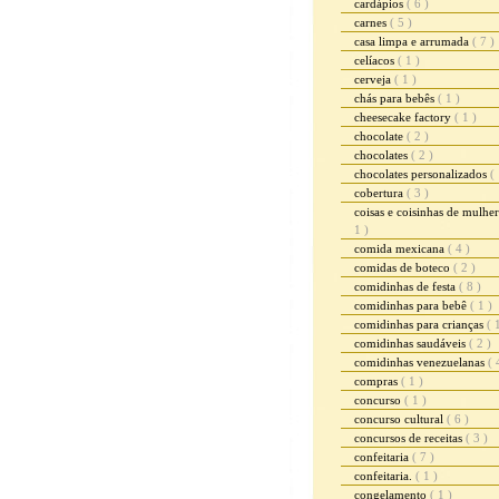
cardápios
( 6 )
carnes
( 5 )
casa limpa e arrumada
( 7 )
celíacos
( 1 )
cerveja
( 1 )
chás para bebês
( 1 )
cheesecake factory
( 1 )
chocolate
( 2 )
chocolates
( 2 )
chocolates personalizados
( 
cobertura
( 3 )
coisas e coisinhas de mulhe
1 )
comida mexicana
( 4 )
comidas de boteco
( 2 )
comidinhas de festa
( 8 )
comidinhas para bebê
( 1 )
comidinhas para crianças
( 
comidinhas saudáveis
( 2 )
comidinhas venezuelanas
( 
compras
( 1 )
concurso
( 1 )
concurso cultural
( 6 )
concursos de receitas
( 3 )
confeitaria
( 7 )
confeitaria.
( 1 )
congelamento
( 1 )