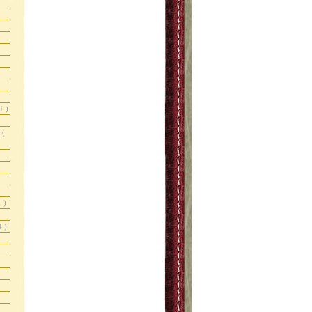
1 )
r
(
1 )
4 )