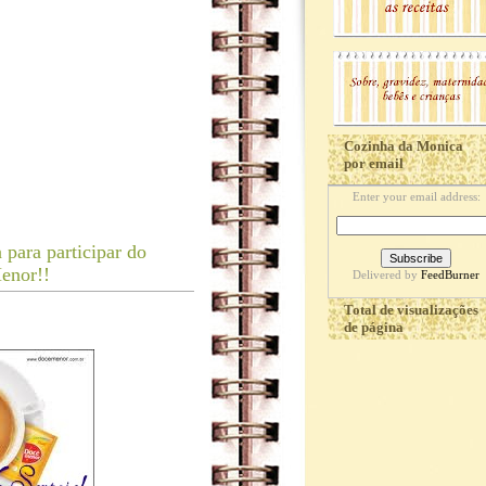
Cozinha da Monica
por email
Enter your email address:
para participar do
enor!!
Delivered by
FeedBurner
Total de visualizações
de página