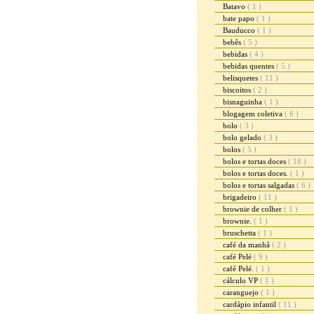
Batavo
( 1 )
bate papo
( 1 )
Bauducco
( 1 )
bebês
( 5 )
bebidas
( 4 )
bebidas quentes
( 5 )
belisquetes
( 11 )
biscoitos
( 2 )
bisnaguinha
( 1 )
blogagem coletiva
( 6 )
bolo
( 3 )
bolo gelado
( 3 )
bolos
( 5 )
bolos e tortas doces
( 18 )
bolos e tortas doces.
( 1 )
bolos e tortas salgadas
( 6 )
brigadeiro
( 11 )
brownie de colher
( 1 )
brownie.
( 1 )
bruschetta
( 1 )
café da manhã
( 2 )
café Pelé
( 9 )
café Pelé.
( 1 )
cálculo VP
( 1 )
caranguejo
( 1 )
cardápio infantil
( 11 )