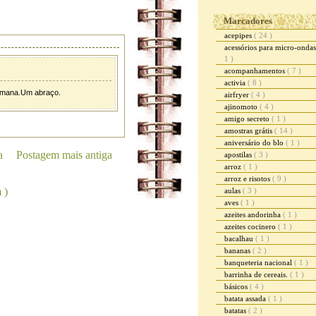
Marcadores
acepipes
( 24 )
acessórios para micro-onda
1 )
acompanhamentos
( 7 )
activia
( 8 )
semana.Um abraço.
airfryer
( 4 )
ajinomoto
( 4 )
amigo secreto
( 1 )
amostras grátis
( 14 )
aniversário do blo
( 1 )
a
Postagem mais antiga
apostilas
( 3 )
arroz
( 1 )
arroz e risotos
( 9 )
 )
aulas
( 3 )
aves
( 1 )
azeites andorinha
( 1 )
azeites cocinero
( 1 )
bacalhau
( 1 )
bananas
( 2 )
banqueteria nacional
( 1 )
barrinha de cereais.
( 1 )
básicos
( 4 )
batata assada
( 1 )
batatas
( 2 )