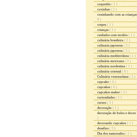
coquetéis
( 1 )
coxinhas
( 2 )
cozinhando com as criança
8 )
crepes
( 1 )
crianças
( 1 )
cuidados com tecidos
( 1 )
culinária brasileira
( 2 )
culinaria japonesa
( 3 )
culinária japonesa
( 2 )
culinária mediterrânea
( 1 )
culinária mexicana
( 3 )
culinária nordestina
( 1 )
culinária oriental
( 8 )
Culinária venezuelana
( 3 )
cupcake
( 4 )
cupcakes
( 6 )
cupcakes maker
( 3 )
curiosidades
( 2 )
cursos
( 3 )
decoração
( 1 )
decoração de bolos e doces
)
decorando cupcakes
( 1 )
desafios
( 3 )
Dia dos namorados
( 2 )