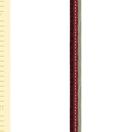
s
(
( 1