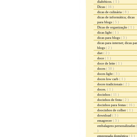
diabéticos.
( 1 )
Dicas
( 16 )
dicas de culinária
( 8 )
dicas de informática; dicas
para blogs
( 5 )
Dicas de organização
( 1 )
dicas light
( 1 )
dicas para blogs
( 3 )
dicas para internet; dicas pa
blogs
( 2 )
diet
( 2 )
doce
( 1 )
doce de leite
( 1 )
doces
( 50 )
doces light
( 3 )
doces low carb
( 1 )
doces tradicionais
( 2 )
doces.
( 1 )
docinhos
( 11 )
docinhos de festa
( 2 )
docinhos para festas
( 16 )
doocinhos de colher
( 1 )
download
( 3 )
emagrecer
( 3 )
embalagens personalizadas
)
empregada doméstica
( 1 )