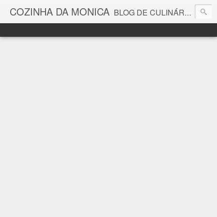
COZINHA DA MONICA
BLOG DE CULINÁRIA E GASTRONOMIA COM RECEITAS, DICAS, CURIOSIDADES GASTRONÔMICAS E MUITO MAIS.