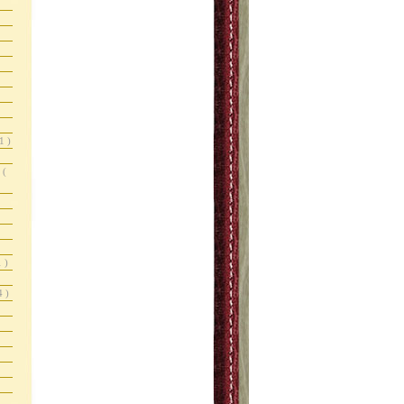
1 )
r
(
1 )
4 )