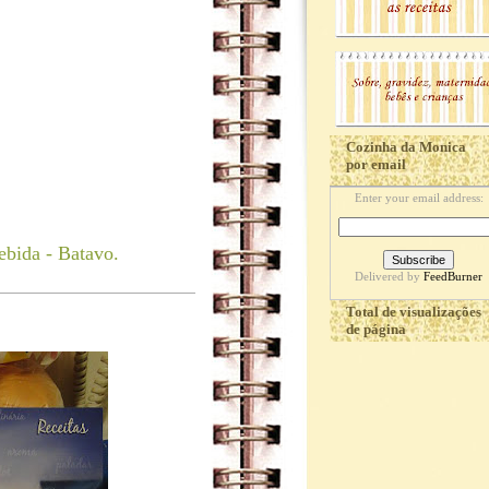
Cozinha da Monica
por email
Enter your email address:
cebida - Batavo.
Delivered by
FeedBurner
Total de visualizações
de página