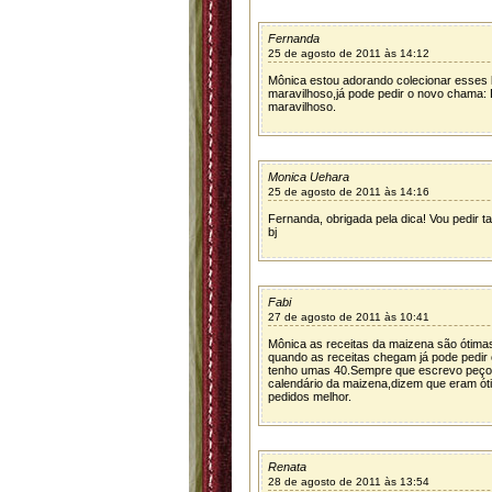
Fernanda
25 de agosto de 2011 às 14:12
Mônica estou adorando colecionar esses l
maravilhoso,já pode pedir o novo chama:
maravilhoso.
Monica Uehara
25 de agosto de 2011 às 14:16
Fernanda, obrigada pela dica! Vou pedir 
bj
Fabi
27 de agosto de 2011 às 10:41
Mônica as receitas da maizena são ótim
quando as receitas chegam já pode pedir 
tenho umas 40.Sempre que escrevo peço p
calendário da maizena,dizem que eram ó
pedidos melhor.
Renata
28 de agosto de 2011 às 13:54