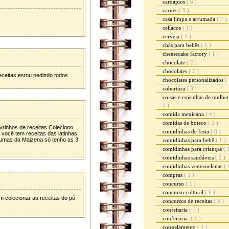
cardápios
( 6 )
carnes
( 5 )
casa limpa e arrumada
( 7 )
celíacos
( 1 )
cerveja
( 1 )
chás para bebês
( 1 )
cheesecake factory
( 1 )
chocolate
( 2 )
chocolates
( 2 )
eceitas,estou pedindo todos.
chocolates personalizados
( 
cobertura
( 3 )
coisas e coisinhas de mulhe
1 )
comida mexicana
( 4 )
comidas de boteco
( 2 )
vrinhos de receitas.Coleciono
comidinhas de festa
( 8 )
você tem receitas das latinhas
gumas da Maizena só tenho as 3
comidinhas para bebê
( 1 )
comidinhas para crianças
( 
comidinhas saudáveis
( 2 )
comidinhas venezuelanas
( 
compras
( 1 )
concurso
( 1 )
concurso cultural
( 6 )
m colecionar as receitas do pó
concursos de receitas
( 3 )
confeitaria
( 7 )
confeitaria.
( 1 )
congelamento
( 1 )