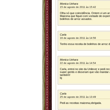
Monica Uehara
15 de agosto de 2011 às 15:42
Olha só que coincidência. Ontem vi um a
Maizena que fiquei com vontade de experi
bolinhos de arroz assados.
Carla
16 de agosto de 2011 às 14:56
Tenho essa receita de bolinhos de arroz 
Monica Uehara
22 de agosto de 2011 às 14:54
Carla, entrei no site da Unilever e pedi r
super gentis e disseram que vão mandar a
também!
bj
Carla
25 de agosto de 2011 às 13:49
Pedi as receitas maizena,obrigada.