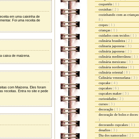
coquetéis
( 1 )
coxinhas
( 2 )
cozinhando com as criança
receita em uma caixinha de
8 )
mentar. Foi uma receita de
crepes
( 1 )
crianças
( 1 )
cuidados com tecidos
( 1 )
culinária brasileira
( 2 )
culinaria japonesa
( 3 )
culinária japonesa
( 2 )
da caixa de maizena.
culinária mediterrânea
( 1 )
culinária mexicana
( 3 )
culinária nordestina
( 1 )
culinária oriental
( 8 )
Culinária venezuelana
( 3 )
cupcake
( 4 )
eceitas com Maizena. Eles foram
cupcakes
( 6 )
s receitas. Entra no site e pede
cupcakes maker
( 3 )
curiosidades
( 2 )
cursos
( 3 )
decoração
( 1 )
decoração de bolos e doces
)
decorando cupcakes
( 1 )
desafios
( 3 )
Dia dos namorados
( 2 )