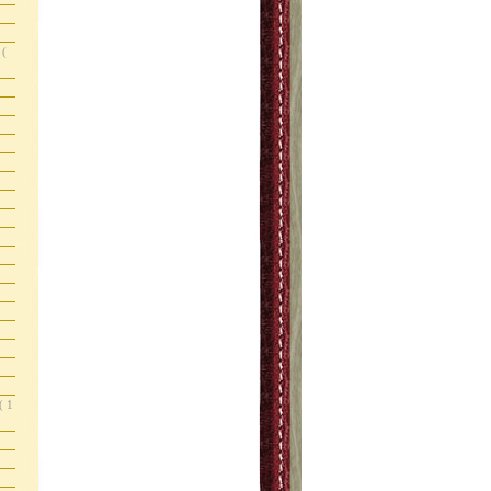
s
(
( 1