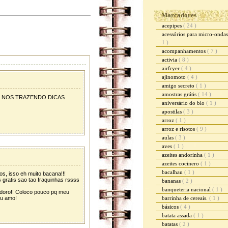
Marcadores
acepipes
( 24 )
acessórios para micro-onda
1 )
acompanhamentos
( 7 )
activia
( 8 )
airfryer
( 4 )
ajinomoto
( 4 )
amigo secreto
( 1 )
amostras grátis
( 14 )
E NOS TRAZENDO DICAS
aniversário do blo
( 1 )
apostilas
( 3 )
arroz
( 1 )
arroz e risotos
( 9 )
aulas
( 3 )
aves
( 1 )
azeites andorinha
( 1 )
azeites cocinero
( 1 )
bacalhau
( 1 )
s, isso eh muito bacana!!!
 gratis sao tao fraquinhas rssss
bananas
( 2 )
banqueteria nacional
( 1 )
adoro!! Coloco pouco pq meu
eu amo!
barrinha de cereais.
( 1 )
básicos
( 4 )
batata assada
( 1 )
batatas
( 2 )