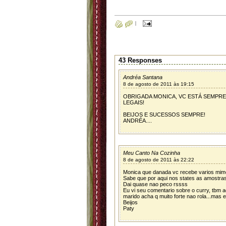
|
43 Responses
Andréa Santana
8 de agosto de 2011 às 19:15
OBRIGADA MONICA, VC ESTÁ SEMPR
LEGAIS!
BEIJOS E SUCESSOS SEMPRE!
ANDRÉA....
Meu Canto Na Cozinha
8 de agosto de 2011 às 22:22
Monica que danada vc recebe varios mimo
Sabe que por aqui nos states as amostras
Dai quase nao peco rssss
Eu vi seu comentario sobre o curry, tbm 
marido acha q muito forte nao rola...mas 
Beijos
Paty