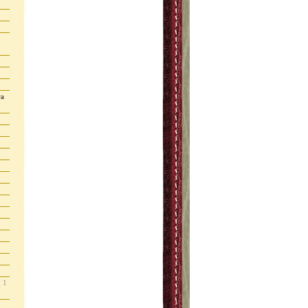
ra
( 1