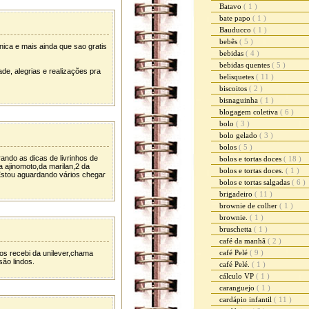
Batavo
( 1 )
bate papo
( 1 )
Bauducco
( 1 )
bebês
( 5 )
ica e mais ainda que sao gratis
bebidas
( 4 )
bebidas quentes
( 5 )
ade, alegrias e realizações pra
belisquetes
( 11 )
biscoitos
( 2 )
bisnaguinha
( 1 )
blogagem coletiva
( 6 )
bolo
( 3 )
bolo gelado
( 3 )
bolos
( 5 )
ando as dicas de livrinhos de
bolos e tortas doces
( 18 )
a ajinomoto,da marilan,2 da
bolos e tortas doces.
( 1 )
Estou aguardando vários chegar
bolos e tortas salgadas
( 6 )
brigadeiro
( 11 )
brownie de colher
( 1 )
brownie.
( 1 )
bruschetta
( 1 )
café da manhã
( 2 )
café Pelé
( 9 )
os recebi da unilever,chama
são lindos.
café Pelé.
( 1 )
cálculo VP
( 1 )
caranguejo
( 1 )
cardápio infantil
( 11 )