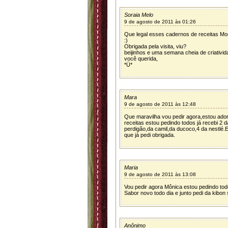
Soraia Melo
9 de agosto de 2011 às 01:26
Que legal esses cadernos de receitas Mon
:)
Obrigada pela visita, viu?
beijinhos e uma semana cheia de criativid
você querida,
*Ü*
Mara
9 de agosto de 2011 às 12:48
Que maravilha vou pedir agora,estou ador
receitas estou pedindo todos já recebi 2 d
perdigão,da camil,da ducoco,4 da nestlé.
que já pedi obrigada.
Maria
9 de agosto de 2011 às 13:08
Vou pedir agora Mônica estou pedindo tod
Sabor novo todo dia e junto pedi da kibon 
Anônimo