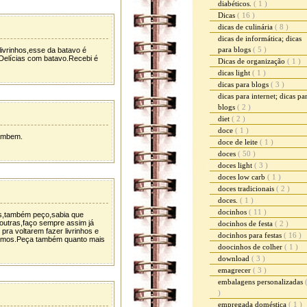
diabéticos.
( 1 )
Dicas
( 16 )
dicas de culinária
( 8 )
dicas de informática; dicas
para blogs
( 5 )
ivrinhos,esse da batavo é
 Delícias com batavo.Recebi é
Dicas de organização
( 1 )
dicas light
( 1 )
dicas para blogs
( 3 )
dicas para internet; dicas pa
blogs
( 2 )
diet
( 2 )
doce
( 1 )
tambem.
doce de leite
( 1 )
doces
( 50 )
doces light
( 3 )
doces low carb
( 1 )
doces tradicionais
( 2 )
doces.
( 1 )
docinhos
( 11 )
as,também peço,sabia que
outras,faço sempre assim já
docinhos de festa
( 2 )
ra voltarem fazer livrinhos e
docinhos para festas
( 16 )
timos.Peça também quanto mais
doocinhos de colher
( 1 )
download
( 3 )
emagrecer
( 3 )
embalagens personalizadas
)
empregada doméstica
( 1 )