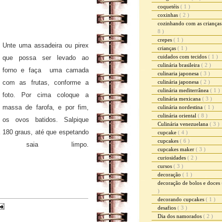
coquetéis
( 1 )
coxinhas
( 2 )
cozinhando com as criança
8 )
crepes
( 1 )
Unte uma assadeira ou pirex
crianças
( 1 )
cuidados com tecidos
( 1 )
que possa ser levado ao
culinária brasileira
( 2 )
forno e faça uma camada
culinaria japonesa
( 3 )
com as frutas, conforme a
culinária japonesa
( 2 )
culinária mediterrânea
( 1 )
foto. Por cima coloque a
culinária mexicana
( 3 )
massa de farofa, e por fim,
culinária nordestina
( 1 )
culinária oriental
( 8 )
os ovos batidos. Salpique
Culinária venezuelana
( 3 )
a 180 graus, até que espetando
cupcake
( 4 )
cupcakes
( 6 )
 saia limpo.
cupcakes maker
( 3 )
curiosidades
( 2 )
cursos
( 3 )
decoração
( 1 )
decoração de bolos e doces
)
decorando cupcakes
( 1 )
desafios
( 3 )
Dia dos namorados
( 2 )