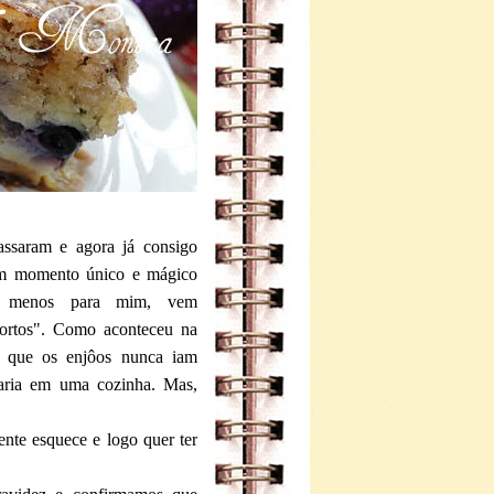
assaram e agora já consigo
 um momento único e mágico
lo menos para mim, vem
ortos". Como aconteceu na
ia que os enjôos nunca iam
raria em uma cozinha. Mas,
te esquece e logo quer ter