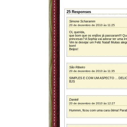
25 Responses
Simone Scharamm
20 de dezembro de 2010 às 11:25
Oi, querida,
que bom que os enjôos já passaram!!! Qu
princesas? A Sophia vai adorar ter uma i
Vim te desejar um Feliz Natal! Muitas aleg
bom!
Beijos!
São Ribeiro
20 de dezembro de 2010 às 11:35
SIMPLES E COM UM ASPECTO ... DELI
BJS
Danieli
20 de dezembro de 2010 às 12:27
Hummm, ficou com uma cara ótima! Para