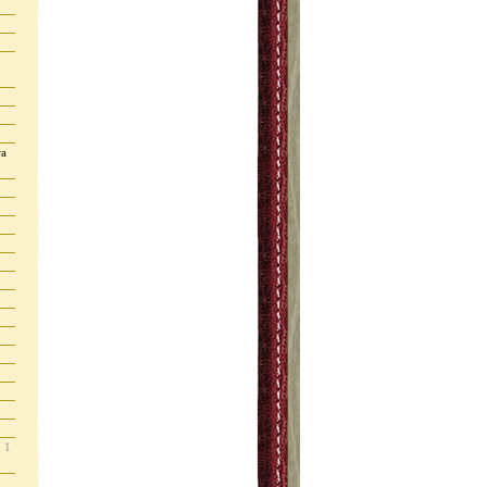
ra
( 1