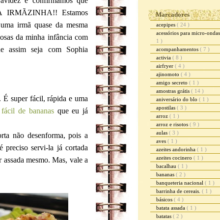
avidez e confirmamos que
MA IRMÃZINHA!! Estamos
Marcadores
er uma irmã quase da mesma
acepipes
( 24 )
acessórios para micro-onda
osas da minha infância com
1 )
e assim seja com Sophia
acompanhamentos
( 7 )
activia
( 8 )
airfryer
( 4 )
ajinomoto
( 4 )
amigo secreto
( 1 )
amostras grátis
( 14 )
 É super fácil, rápida e uma
aniversário do blo
( 1 )
apostilas
( 3 )
 fácil de bananas
que eu já
arroz
( 1 )
arroz e risotos
( 9 )
aulas
( 3 )
rta não desenforma, pois a
aves
( 1 )
 preciso servi-la já cortada
azeites andorinha
( 1 )
azeites cocinero
( 1 )
r assada mesmo. Mas, vale a
bacalhau
( 1 )
bananas
( 2 )
banqueteria nacional
( 1 )
barrinha de cereais.
( 1 )
básicos
( 4 )
batata assada
( 1 )
batatas
( 2 )