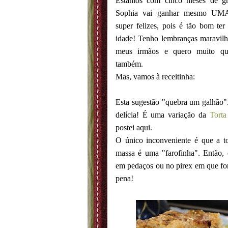
Estamos com cinco meses de gr
Sophia vai ganhar mesmo U
super felizes, pois é tão bom t
idade! Tenho lembranças maravilh
meus irmãos e quero muito qu
também.
Mas, vamos à receitinha:
Esta sugestão "quebra um galhão".
delícia! É uma variação da
Torta
postei aqui.
O único inconveniente é que a to
massa é uma "farofinha". Então, é
em pedaços ou no pirex em que fo
pena!