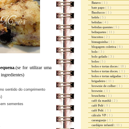
Batavo
( 1 )
bate papo
( 1 )
Bauducco
( 1 )
bebês
( 5 )
bebidas
( 4 )
bebidas quentes
( 5 )
belisquetes
( 11 )
biscoitos
( 2 )
bisnaguinha
( 1 )
blogagem coletiva
( 6 )
bolo
( 3 )
bolo gelado
( 3 )
bolos
( 5 )
bolos e tortas doces
( 18 )
pequena
.(se for utilizar uma
bolos e tortas doces.
( 1 )
ingredientes)
bolos e tortas salgadas
( 6 )
brigadeiro
( 11 )
brownie de colher
( 1 )
no sentido do comprimento
brownie.
( 1 )
bruschetta
( 1 )
s)
café da manhã
( 2 )
s sem sementes
café Pelé
( 9 )
café Pelé.
( 1 )
cálculo VP
( 1 )
caranguejo
( 1 )
cardápio infantil
( 11 )