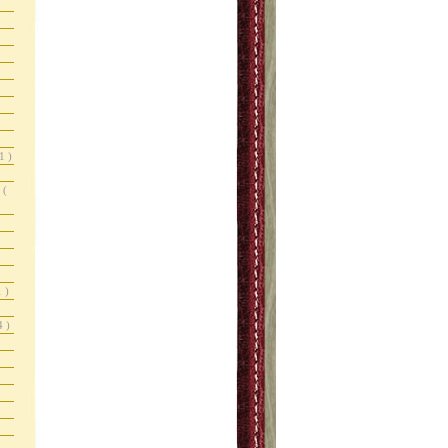
1 )
r
(
1 )
4 )