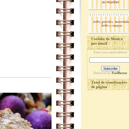
Cozinha da Monica
por email
Enter your email address:
Delivered by
FeedBurner
Total de visualizações
de página