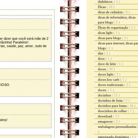
diabéticos.
( 1 )
Dicas
( 16 )
dicas de culinária
( 8 )
dicas de informática; dicas
para blogs
( 5 )
Dicas de organização
( 1 )
dicas light
( 1 )
dicas para blogs
( 3 )
er dizer que você será mãe de 2
rmãzinha! Parabéns!
dicas para internet; dicas pa
rias, saúde, paz, amor...tudo de
blogs
( 2 )
diet
( 2 )
doce
( 1 )
doce de leite
( 1 )
doces
( 50 )
doces light
( 3 )
doces low carb
( 1 )
CIOSO.
doces tradicionais
( 2 )
doces.
( 1 )
docinhos
( 11 )
docinhos de festa
( 2 )
docinhos para festas
( 16 )
doocinhos de colher
( 1 )
download
( 3 )
béns!
emagrecer
( 3 )
embalagens personalizadas
)
empregada doméstica
( 1 )