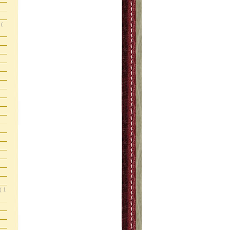
s
(
( 1