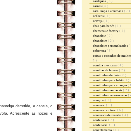
cardápios
( 6 )
carnes
( 5 )
casa limpa e arrumada
( 7 )
celíacos
( 1 )
cerveja
( 1 )
chás para bebês
( 1 )
cheesecake factory
( 1 )
chocolate
( 2 )
chocolates
( 2 )
chocolates personalizados
( 
cobertura
( 3 )
coisas e coisinhas de mulhe
1 )
comida mexicana
( 4 )
comidas de boteco
( 2 )
comidinhas de festa
( 8 )
comidinhas para bebê
( 1 )
comidinhas para crianças
( 
comidinhas saudáveis
( 2 )
comidinhas venezuelanas
( 
compras
( 1 )
concurso
( 1 )
manteiga derretida, a canela, o
concurso cultural
( 6 )
rofa. Acrescente as nozes e
concursos de receitas
( 3 )
confeitaria
( 7 )
confeitaria.
( 1 )
congelamento
( 1 )