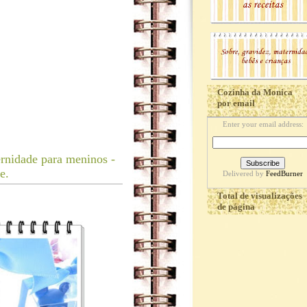
Cozinha da Monica
por email
Enter your email address:
rnidade para meninos -
e.
Delivered by
FeedBurner
Total de visualizações
de página