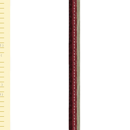
1 )
r
(
1 )
4 )