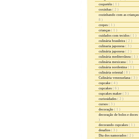
coquetéis
( 1 )
coxinhas
( 2 )
cozinhando com as criança
8 )
crepes
( 1 )
crianças
( 1 )
cuidados com tecidos
( 1 )
culinária brasileira
( 2 )
culinaria japonesa
( 3 )
culinária japonesa
( 2 )
culinária mediterrânea
( 1 )
culinária mexicana
( 3 )
culinária nordestina
( 1 )
culinária oriental
( 8 )
Culinária venezuelana
( 3 )
cupcake
( 4 )
cupcakes
( 6 )
cupcakes maker
( 3 )
curiosidades
( 2 )
cursos
( 3 )
decoração
( 1 )
decoração de bolos e doces
)
decorando cupcakes
( 1 )
desafios
( 3 )
Dia dos namorados
( 2 )