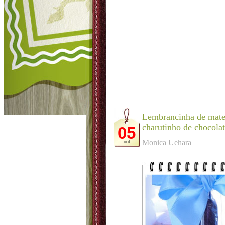
Lembrancinha de mate
charutinho de chocolat
05
Monica Uehara
out