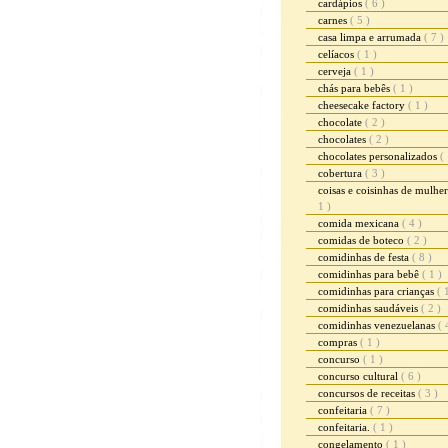
cardápios
( 6 )
carnes
( 5 )
casa limpa e arrumada
( 7 )
celíacos
( 1 )
cerveja
( 1 )
chás para bebês
( 1 )
cheesecake factory
( 1 )
chocolate
( 2 )
chocolates
( 2 )
chocolates personalizados
( 
cobertura
( 3 )
coisas e coisinhas de mulhe
1 )
comida mexicana
( 4 )
comidas de boteco
( 2 )
comidinhas de festa
( 8 )
comidinhas para bebê
( 1 )
comidinhas para crianças
( 
comidinhas saudáveis
( 2 )
comidinhas venezuelanas
( 
compras
( 1 )
concurso
( 1 )
concurso cultural
( 6 )
concursos de receitas
( 3 )
confeitaria
( 7 )
confeitaria.
( 1 )
congelamento
( 1 )