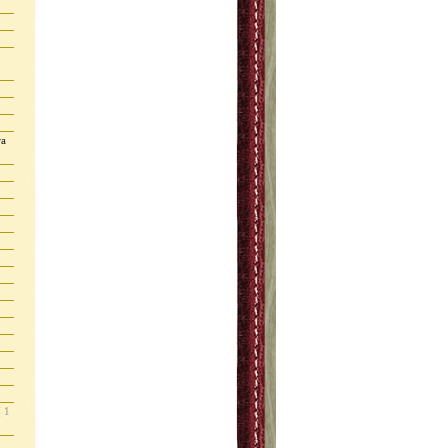
ra
( 1