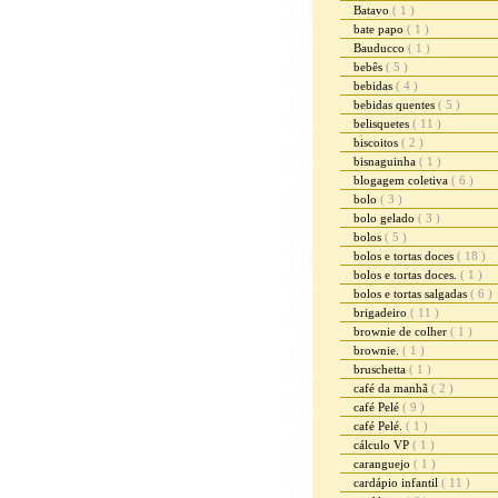
Batavo
( 1 )
bate papo
( 1 )
Bauducco
( 1 )
bebês
( 5 )
bebidas
( 4 )
bebidas quentes
( 5 )
belisquetes
( 11 )
biscoitos
( 2 )
bisnaguinha
( 1 )
blogagem coletiva
( 6 )
bolo
( 3 )
bolo gelado
( 3 )
bolos
( 5 )
bolos e tortas doces
( 18 )
bolos e tortas doces.
( 1 )
bolos e tortas salgadas
( 6 )
brigadeiro
( 11 )
brownie de colher
( 1 )
brownie.
( 1 )
bruschetta
( 1 )
café da manhã
( 2 )
café Pelé
( 9 )
café Pelé.
( 1 )
cálculo VP
( 1 )
caranguejo
( 1 )
cardápio infantil
( 11 )