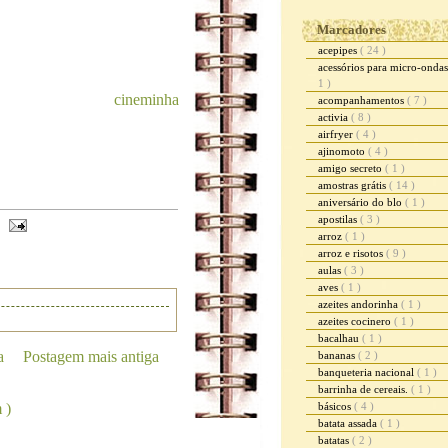
Marcadores
acepipes
( 24 )
acessórios para micro-onda
1 )
eminha
acompanhamentos
( 7 )
activia
( 8 )
airfryer
( 4 )
ajinomoto
( 4 )
amigo secreto
( 1 )
amostras grátis
( 14 )
aniversário do blo
( 1 )
apostilas
( 3 )
arroz
( 1 )
arroz e risotos
( 9 )
aulas
( 3 )
aves
( 1 )
azeites andorinha
( 1 )
azeites cocinero
( 1 )
bacalhau
( 1 )
a
Postagem mais antiga
bananas
( 2 )
banqueteria nacional
( 1 )
barrinha de cereais.
( 1 )
 )
básicos
( 4 )
batata assada
( 1 )
batatas
( 2 )