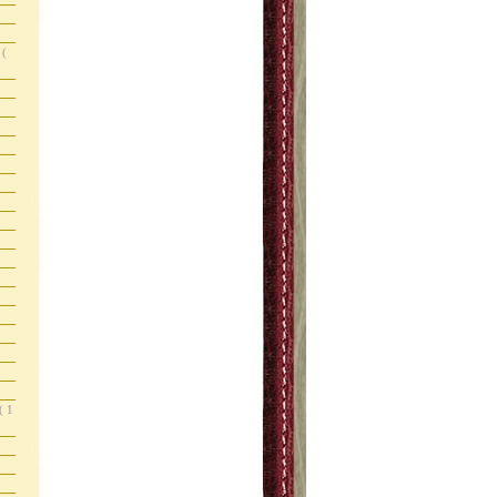
s
(
( 1