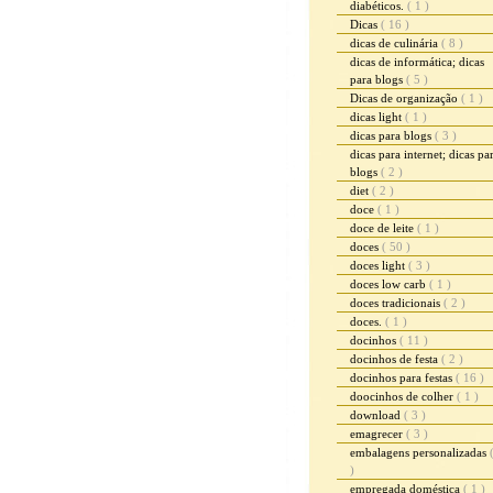
diabéticos.
( 1 )
Dicas
( 16 )
dicas de culinária
( 8 )
dicas de informática; dicas
para blogs
( 5 )
Dicas de organização
( 1 )
dicas light
( 1 )
dicas para blogs
( 3 )
dicas para internet; dicas pa
blogs
( 2 )
diet
( 2 )
doce
( 1 )
doce de leite
( 1 )
doces
( 50 )
doces light
( 3 )
doces low carb
( 1 )
doces tradicionais
( 2 )
doces.
( 1 )
docinhos
( 11 )
docinhos de festa
( 2 )
docinhos para festas
( 16 )
doocinhos de colher
( 1 )
download
( 3 )
emagrecer
( 3 )
embalagens personalizadas
)
empregada doméstica
( 1 )