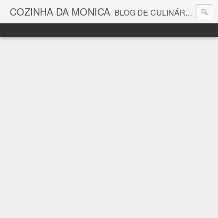
COZINHA DA MONICA
BLOG DE CULINÁRIA E GASTRONOMIA COM RECEITAS, DICAS, CURIOSIDADES GASTRONÔMICAS E MUITO MAIS.