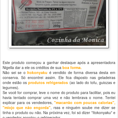
Este produto começou a ganhar destaque após a apresentadora
Nigella dar a ele os créditos de sua
boa forma.
Não sei se o
Itokonyaku
é vendido de forma diversa desta em
conserva. Só encontrei assim. Ele fica disposto nas geladeiras
onde estão os
produtos refrigerados
(ao lado do tofu, guiozas e
legumes).
Se você for comprar, leve o nome do produto para facilitar, pois eu
havia tentado comprar uma vez e não lembrava o nome. Tentei
explicar para os vendedores,
"macarrão com poucas calorias",
"miojo que não engorda"
, rsss e ninguém soube me dizer se
tinha o produto ou não. Na próxima vez, foi só dizer "Itokonyaku" e
o vendedor apontou o refrigerador.