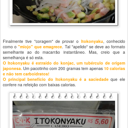
Finalmente tive "coragem" de provar o
Itokonyaku
, conhecido
como o
"miojo" que emagrece
. Tal "apelido" se deve ao formato
semelhante ao do macarrão instantâneo. Mas, creio que a
semelhança é só esta.
O Itokonyaku é extraído do konjac, um tubérculo de origem
japonesa.
Um pacotinho com 200 gramas tem apenas
10 calorias
e não tem carboidratos!
O principal benefício do Itokonyaku é a saciedade
que ele
confere na refeição com baixas calorias.