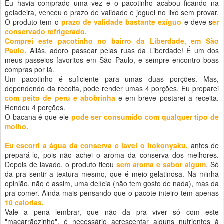
Eu havia comprado uma vez e o pacotinho acabou ficando na
geladeira, venceu o prazo de validade e joguei no lixo sem provar.
O produto tem o
prazo de validade bastante exíguo
e deve s
er
conservado refrigerado.
Comprei este pacotinho no bairro da Liberdade, em São
Paulo.
Aliás,
adoro passear pelas ruas da Liberdade! É um dos
meus passeios favoritos em São Paulo, e sempre encontro boas
compras por lá.
Um pacotinho é suficiente para umas duas porções. Mas,
dependendo da receita, pode render umas 4 porções. Eu preparei
com peito de peru e abobrinha
e em breve postarei a receita.
Rendeu 4 porções.
O bacana é que ele
pode ser consumido com qualquer tipo de
molho.
Eu escorri a água da conserva e lavei o Itokonyaku,
antes de
prepará-lo, pois não achei o aroma da conserva dos melhores.
Depois de lavado, o produto ficou
sem aroma e sabor algum
. Só
da pra sentir a textura mesmo, que é meio gelatinosa. Na minha
opinião, não é assim, uma delícia (não tem gosto de nada), mas da
pra comer. Ainda mais pensando que o pacote inteiro tem apenas
10 calorias.
Vale a pena lembrar, que não da pra viver só com este
"macarrãozinho", é necessário acrescentar alguns nutrientes à