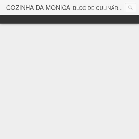
COZINHA DA MONICA
BLOG DE CULINÁRIA E GASTRONOMIA COM RECEITAS, DICAS, CURIOSIDADES GASTRONÔMICAS E MUITO MAIS.