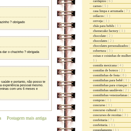
cardápios
( 6 )
carnes
( 5 )
casa limpa e arrumada
( 7 )
celíacos
( 1 )
cerveja
( 1 )
hazinho ? obrigado
chás para bebês
( 1 )
cheesecake factory
( 1 )
chocolate
( 2 )
chocolates
( 2 )
chocolates personalizados
( 
cobertura
( 3 )
 a dar o chazinho ? obrigada
coisas e coisinhas de mulhe
1 )
comida mexicana
( 4 )
comidas de boteco
( 2 )
comidinhas de festa
( 8 )
comidinhas para bebê
( 1 )
e saúde e portanto, não posso te
ha experiência pessoal mesmo.
comidinhas para crianças
( 
meninas com uns 6 meses e
comidinhas saudáveis
( 2 )
comidinhas venezuelanas
( 
compras
( 1 )
concurso
( 1 )
concurso cultural
( 6 )
concursos de receitas
( 3 )
a
Postagem mais antiga
confeitaria
( 7 )
confeitaria.
( 1 )
congelamento
( 1 )