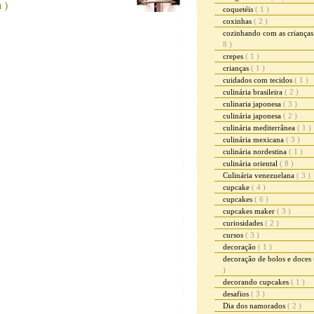
 )
coquetéis
( 1 )
coxinhas
( 2 )
cozinhando com as criança
8 )
crepes
( 1 )
crianças
( 1 )
cuidados com tecidos
( 1 )
culinária brasileira
( 2 )
culinaria japonesa
( 3 )
culinária japonesa
( 2 )
culinária mediterrânea
( 1 )
culinária mexicana
( 3 )
culinária nordestina
( 1 )
culinária oriental
( 8 )
Culinária venezuelana
( 3 )
cupcake
( 4 )
cupcakes
( 6 )
cupcakes maker
( 3 )
curiosidades
( 2 )
cursos
( 3 )
decoração
( 1 )
decoração de bolos e doces
)
decorando cupcakes
( 1 )
desafios
( 3 )
Dia dos namorados
( 2 )