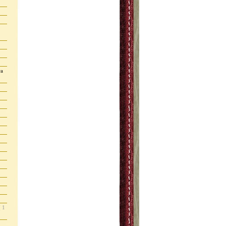
ra
( 1