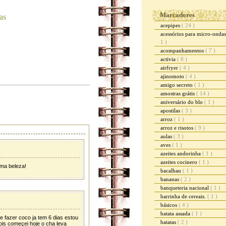
Marcadores
as
acepipes
( 24 )
acessórios para micro-onda
1 )
acompanhamentos
( 7 )
activia
( 8 )
airfryer
( 4 )
ajinomoto
( 4 )
amigo secreto
( 1 )
amostras grátis
( 14 )
aniversário do blo
( 1 )
apostilas
( 3 )
arroz
( 1 )
arroz e risotos
( 9 )
aulas
( 3 )
aves
( 1 )
azeites andorinha
( 1 )
azeites cocinero
( 1 )
uma beleza!
bacalhau
( 1 )
bananas
( 2 )
banqueteria nacional
( 1 )
barrinha de cereais.
( 1 )
básicos
( 4 )
batata assada
( 1 )
 fazer coco ja tem 6 dias estou
batatas
( 2 )
is começei hoje o cha leva