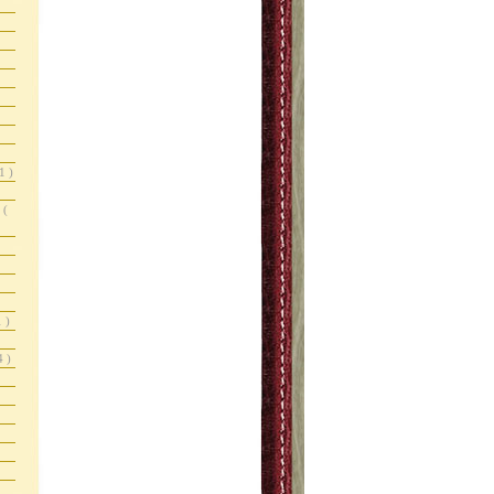
1 )
r
(
1 )
4 )