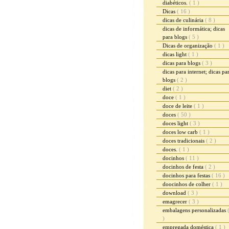
diabéticos.
( 1 )
Dicas
( 16 )
dicas de culinária
( 8 )
dicas de informática; dicas
para blogs
( 5 )
Dicas de organização
( 1 )
dicas light
( 1 )
dicas para blogs
( 3 )
dicas para internet; dicas pa
blogs
( 2 )
diet
( 2 )
doce
( 1 )
doce de leite
( 1 )
doces
( 50 )
doces light
( 3 )
doces low carb
( 1 )
doces tradicionais
( 2 )
doces.
( 1 )
docinhos
( 11 )
docinhos de festa
( 2 )
docinhos para festas
( 16 )
doocinhos de colher
( 1 )
download
( 3 )
emagrecer
( 3 )
embalagens personalizadas
)
empregada doméstica
( 1 )