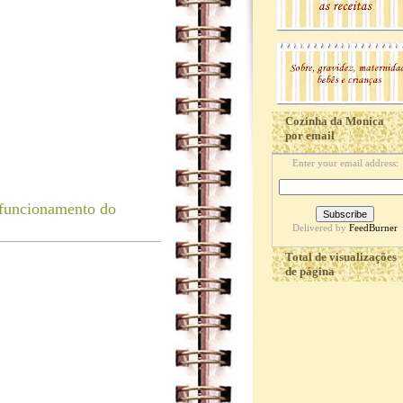
Cozinha da Monica
por email
Enter your email address:
 funcionamento do
Delivered by
FeedBurner
Total de visualizações
de página