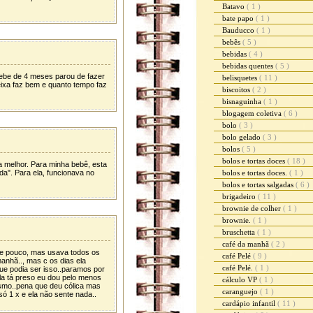
Batavo
( 1 )
bate papo
( 1 )
Bauducco
( 1 )
bebês
( 5 )
bebidas
( 4 )
bebidas quentes
( 5 )
ebe de 4 meses parou de fazer
belisquetes
( 11 )
ixa faz bem e quanto tempo faz
biscoitos
( 2 )
bisnaguinha
( 1 )
blogagem coletiva
( 6 )
bolo
( 3 )
bolo gelado
( 3 )
bolos
( 5 )
bolos e tortas doces
( 18 )
 melhor. Para minha bebê, esta
eda". Para ela, funcionava no
bolos e tortas doces.
( 1 )
bolos e tortas salgadas
( 6 )
brigadeiro
( 11 )
brownie de colher
( 1 )
brownie.
( 1 )
bruschetta
( 1 )
café da manhã
( 2 )
 e pouco, mas usava todos os
café Pelé
( 9 )
manhã.., mas c os dias ela
café Pelé.
( 1 )
que podia ser isso..paramos por
la tá preso eu dou pelo menos
cálculo VP
( 1 )
esmo..pena que deu cólica mas
caranguejo
( 1 )
só 1 x e ela não sente nada..
cardápio infantil
( 11 )