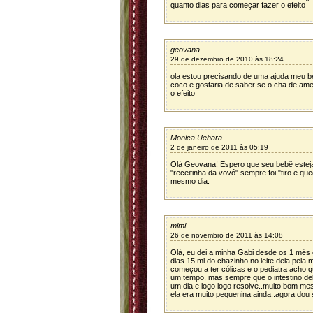
quanto dias para começar fazer o efeito
geovana
29 de dezembro de 2010 às 18:24
ola estou precisando de uma ajuda meu b
coco e gostaria de saber se o cha de ame
o efeito
Monica Uehara
2 de janeiro de 2011 às 05:19
Olá Geovana! Espero que seu bebê esteja
"receitinha da vovó" sempre foi "tiro e qu
mesmo dia.
mimi
26 de novembro de 2011 às 14:08
Olá, eu dei a minha Gabi desde os 1 mês
dias 15 ml do chazinho no leite dela pela 
começou a ter cólicas e o pediatra acho 
um tempo, mas sempre que o intestino de
um dia e logo logo resolve..muito bom m
ela era muito pequenina ainda..agora dou 