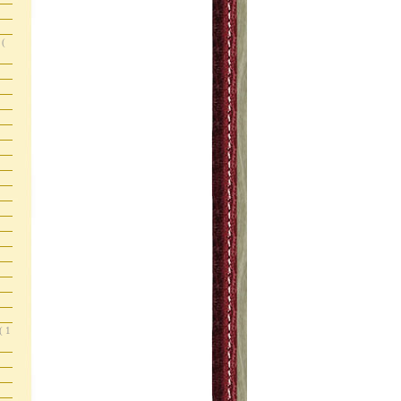
s
(
( 1