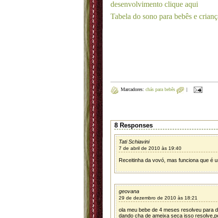
desenvolvimento clique aqui
Tabela do sono para bebês e crianç
Marcadores:
chás para bebês
|
8 Responses
Tati Schiavini
7 de abril de 2010 às 19:40
Receitinha da vovó, mas funciona que é 
geovana
29 de dezembro de 2010 às 18:21
ola meu bebe de 4 meses resolveu para de
dando cha de ameixa seca isso resolve,po