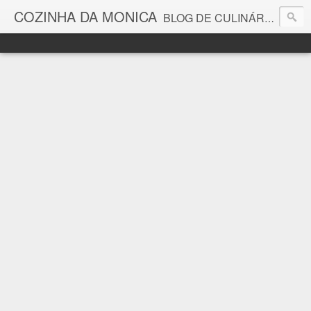
COZINHA DA MONICA
BLOG DE CULINÁRIA E GASTRONOMIA COM RECEITAS, DICAS, CURIOSIDADES GASTRONÔMICAS E MUITO MAIS.