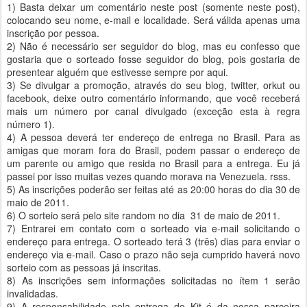
1) Basta deixar um comentário neste post (somente neste post),
colocando seu nome, e-mail e localidade. Será válida apenas uma
inscrição por pessoa.
2) Não é necessário ser seguidor do blog, mas eu confesso que
gostaria que o sorteado fosse seguidor do blog, pois gostaria de
presentear alguém que estivesse sempre por aqui.
3) Se divulgar a promoção, através do seu blog, twitter, orkut ou
facebook, deixe outro comentário informando, que você receberá
mais um número por canal divulgado (exceção esta à regra
número 1).
4) A pessoa deverá ter endereço de entrega no Brasil. Para as
amigas que moram fora do Brasil, podem passar o endereço de
um parente ou amigo que resida no Brasil para a entrega. Eu já
passei por isso muitas vezes quando morava na Venezuela. rsss.
5) As inscrições poderão ser feitas até as 20:00 horas do dia 30 de
maio de 2011.
6) O sorteio será pelo site random no dia 31 de maio de 2011.
7) Entrarei em contato com o sorteado via e-mail solicitando o
endereço para entrega. O sorteado terá 3 (três) dias para enviar o
endereço via e-mail. Caso o prazo não seja cumprido haverá novo
sorteio com as pessoas já inscritas.
8) As inscrições sem informações solicitadas no ítem 1 serão
invalidadas.
9) A responsabilidade pela entrega do Kit é da nossa parceira