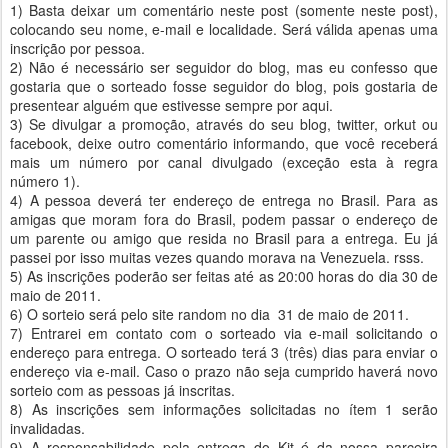
1) Basta deixar um comentário neste post (somente neste post),
colocando seu nome, e-mail e localidade. Será válida apenas uma
inscrição por pessoa.
2) Não é necessário ser seguidor do blog, mas eu confesso que
gostaria que o sorteado fosse seguidor do blog, pois gostaria de
presentear alguém que estivesse sempre por aqui.
3) Se divulgar a promoção, através do seu blog, twitter, orkut ou
facebook, deixe outro comentário informando, que você receberá
mais um número por canal divulgado (exceção esta à regra
número 1).
4) A pessoa deverá ter endereço de entrega no Brasil. Para as
amigas que moram fora do Brasil, podem passar o endereço de
um parente ou amigo que resida no Brasil para a entrega. Eu já
passei por isso muitas vezes quando morava na Venezuela. rsss.
5) As inscrições poderão ser feitas até as 20:00 horas do dia 30 de
maio de 2011.
6) O sorteio será pelo site random no dia 31 de maio de 2011.
7) Entrarei em contato com o sorteado via e-mail solicitando o
endereço para entrega. O sorteado terá 3 (três) dias para enviar o
endereço via e-mail. Caso o prazo não seja cumprido haverá novo
sorteio com as pessoas já inscritas.
8) As inscrições sem informações solicitadas no ítem 1 serão
invalidadas.
9) A responsabilidade pela entrega do Kit é da nossa parceira