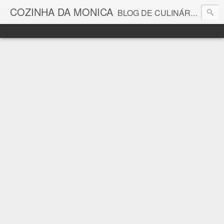
COZINHA DA MONICA
BLOG DE CULINÁRIA E GASTRONOMIA COM RECEITAS, DICAS, CURIOSIDADES GASTRONÔMICAS E MUITO MAIS.