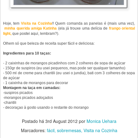
Hoje, tem
Visita na Cozinha
!! Quem comanda as panelas é (mais uma vez),
minha querida amiga Katinha
(ela já trouxe uma delícia de
frango oriental
postei aqui
light,
que
, lembram?).
Olhem só que beleza de receita super fácil e deliciosa:
Ingredientes para 10 taças:
- 2 caixinhas de morangos picadinhos com 2 colheres de sopa de açúcar
- 150gr de suspiros (eu usei pequenos, mas pode ser qualquer tamanho)
- 500 ml de creme para chantili (eu usei o jundia), bati com 3 colheres de sopa
de açúcar
- 1 caixinha de morangos para decorar
Montagem na taça em camadas:
-suspiros picados
-morangos picados adoçados
-chantili
- decoraçao à gosto usando o restante do morango
Postado há
3rd August 2012
por
Monica Uehara
Marcadores:
fácil
sobremesas
Visita na Cozinha