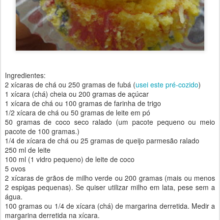
Ingredientes:
2 xícaras de chá ou 250 gramas de fubá (
usei este pré-cozido
)
1 xícara (chá) cheia ou 200 gramas de açúcar
1 xícara de chá ou 100 gramas de farinha de trigo
1/2 xícara de chá ou 50 gramas de leite em pó
50 gramas de coco seco ralado (um pacote pequeno ou meio
pacote de 100 gramas.)
1/4 de xícara de chá ou 25 gramas de queijo parmesão ralado
250 ml de leite
100 ml (1 vidro pequeno) de leite de coco
5 ovos
2 xícaras de grãos de milho verde ou 200 gramas (mais ou menos
2 espigas pequenas). Se quiser utilizar milho em lata, pese sem a
água.
100 gramas ou 1/4 de xícara (chá) de margarina derretida. Medir a
margarina derretida na xícara.