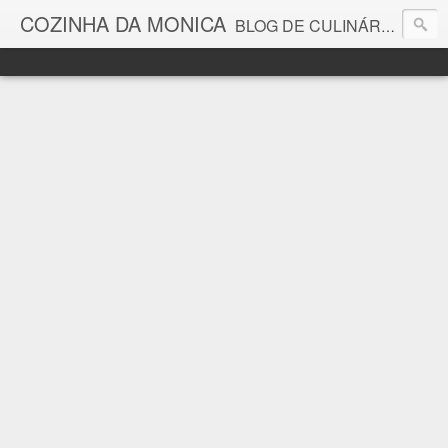
COZINHA DA MONICA
BLOG DE CULINÁRIA E GASTRONOMIA COM RECEITAS, DICAS, CURIOSIDADES GASTRONÔMICAS E MUITO MAIS.