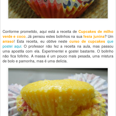
Conforme prometido, aqui está a receita de
Cupcakes de milho
verde e coco
. Já pensou estes bolinhos na sua
festa junina
? Um
arraso
! Esta receita, eu obtive neste
curso de cupcakes
que
postei aqui.
O professor não fez a receita na aula, mas passou
uma apostila com ela. Experimentei e gostei bastante. O bolinho
não fica fofinho. A massa é um pouco mais pesada, uma mistura
de bolo e pamonha, mas é uma delícia.