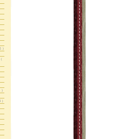
1 )
r
(
1 )
4 )