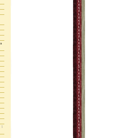
ra
( 1