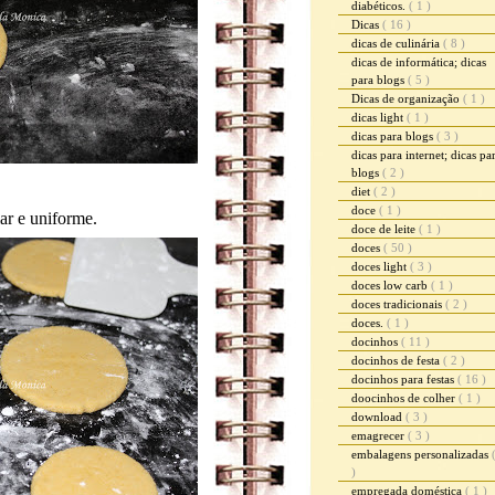
diabéticos.
( 1 )
Dicas
( 16 )
dicas de culinária
( 8 )
dicas de informática; dicas
para blogs
( 5 )
Dicas de organização
( 1 )
dicas light
( 1 )
dicas para blogs
( 3 )
dicas para internet; dicas pa
blogs
( 2 )
diet
( 2 )
doce
( 1 )
ar e uniforme.
doce de leite
( 1 )
doces
( 50 )
doces light
( 3 )
doces low carb
( 1 )
doces tradicionais
( 2 )
doces.
( 1 )
docinhos
( 11 )
docinhos de festa
( 2 )
docinhos para festas
( 16 )
doocinhos de colher
( 1 )
download
( 3 )
emagrecer
( 3 )
embalagens personalizadas
)
empregada doméstica
( 1 )