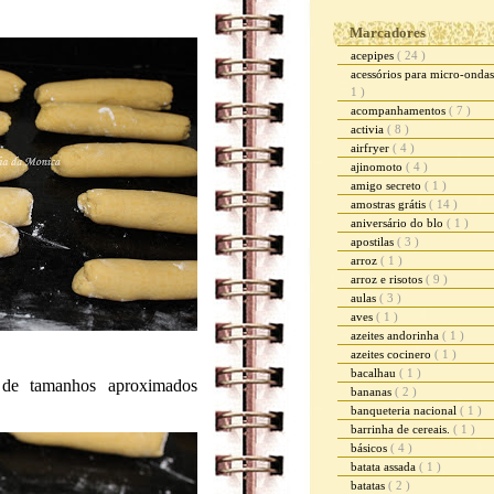
Marcadores
acepipes
( 24 )
acessórios para micro-onda
1 )
acompanhamentos
( 7 )
activia
( 8 )
airfryer
( 4 )
ajinomoto
( 4 )
amigo secreto
( 1 )
amostras grátis
( 14 )
aniversário do blo
( 1 )
apostilas
( 3 )
arroz
( 1 )
arroz e risotos
( 9 )
aulas
( 3 )
aves
( 1 )
azeites andorinha
( 1 )
azeites cocinero
( 1 )
bacalhau
( 1 )
 de tamanhos aproximados
bananas
( 2 )
banqueteria nacional
( 1 )
barrinha de cereais.
( 1 )
básicos
( 4 )
batata assada
( 1 )
batatas
( 2 )