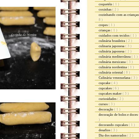
coquetéis
( 1 )
coxinhas
( 2 )
cozinhando com as criança
8 )
crepes
( 1 )
crianças
( 1 )
cuidados com tecidos
( 1 )
culinária brasileira
( 2 )
culinaria japonesa
( 3 )
culinária japonesa
( 2 )
culinária mediterrânea
( 1 )
culinária mexicana
( 3 )
culinária nordestina
( 1 )
culinária oriental
( 8 )
Culinária venezuelana
( 3 )
cupcake
( 4 )
cupcakes
( 6 )
cupcakes maker
( 3 )
curiosidades
( 2 )
cursos
( 3 )
decoração
( 1 )
decoração de bolos e doces
)
decorando cupcakes
( 1 )
desafios
( 3 )
Dia dos namorados
( 2 )