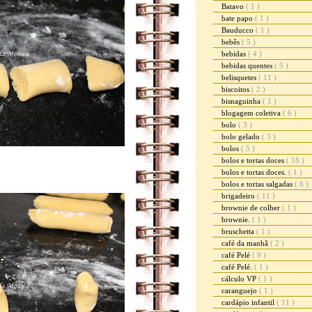
Batavo
( 1 )
bate papo
( 1 )
Bauducco
( 1 )
bebês
( 5 )
bebidas
( 4 )
bebidas quentes
( 5 )
belisquetes
( 11 )
biscoitos
( 2 )
bisnaguinha
( 1 )
blogagem coletiva
( 6 )
bolo
( 3 )
bolo gelado
( 3 )
bolos
( 5 )
bolos e tortas doces
( 18 )
bolos e tortas doces.
( 1 )
bolos e tortas salgadas
( 6 )
brigadeiro
( 11 )
brownie de colher
( 1 )
brownie.
( 1 )
bruschetta
( 1 )
café da manhã
( 2 )
café Pelé
( 9 )
café Pelé.
( 1 )
cálculo VP
( 1 )
caranguejo
( 1 )
cardápio infantil
( 11 )