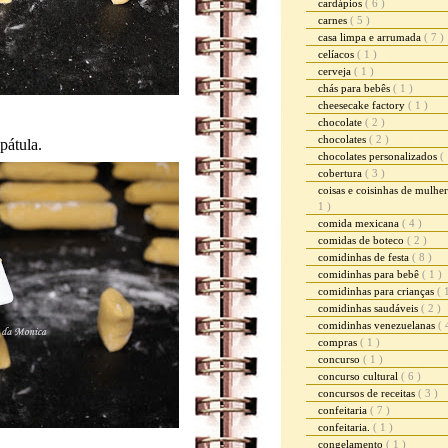
cardápios
( 6 )
carnes
( 5 )
casa limpa e arrumada
( 7 )
celíacos
( 1 )
cerveja
( 1 )
chás para bebês
( 1 )
cheesecake factory
( 1 )
chocolate
( 2 )
chocolates
( 2 )
pátula.
chocolates personalizados
( 
cobertura
( 3 )
coisas e coisinhas de mulhe
1 )
comida mexicana
( 4 )
comidas de boteco
( 2 )
comidinhas de festa
( 8 )
comidinhas para bebê
( 1 )
comidinhas para crianças
( 
comidinhas saudáveis
( 2 )
comidinhas venezuelanas
( 
compras
( 1 )
concurso
( 1 )
concurso cultural
( 6 )
concursos de receitas
( 3 )
confeitaria
( 7 )
confeitaria.
( 1 )
congelamento
( 1 )