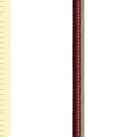
s
(
( 1