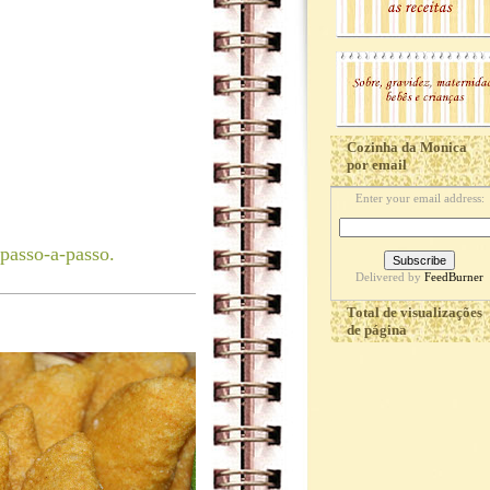
Cozinha da Monica
por email
Enter your email address:
passo-a-passo.
Delivered by
FeedBurner
Total de visualizações
de página