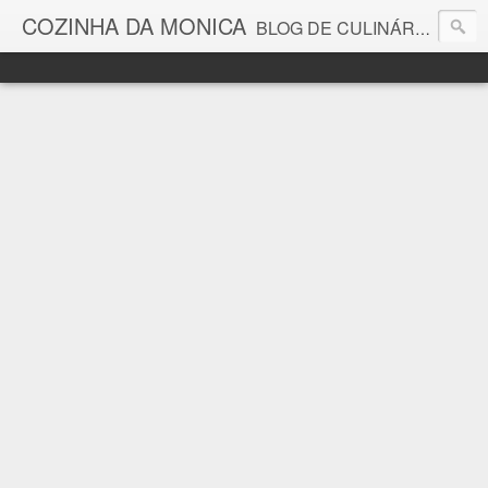
COZINHA DA MONICA
BLOG DE CULINÁRIA E GASTRONOMIA COM RECEITAS, DICAS, CURIOSIDADES GASTRONÔMICAS E MUITO MAIS.