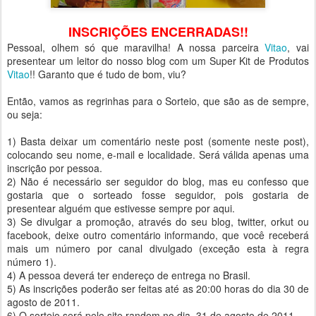
INSCRIÇÕES ENCERRADAS!!
Pessoal, olhem só que maravilha! A nossa parceira
Vitao
, vai
presentear um leitor do nosso blog com um Super Kit de Produtos
Vitao
!! Garanto que é tudo de bom, viu?
Então, vamos as regrinhas para o Sorteio, que são as de sempre,
ou seja:
1) Basta deixar um comentário neste post (somente neste post),
colocando seu nome, e-mail e localidade. Será válida apenas uma
inscrição por pessoa.
2) Não é necessário ser seguidor do blog, mas eu confesso que
gostaria que o sorteado fosse seguidor, pois gostaria de
presentear alguém que estivesse sempre por aqui.
3) Se divulgar a promoção, através do seu blog, twitter, orkut ou
facebook, deixe outro comentário informando, que você receberá
mais um número por canal divulgado (exceção esta à regra
número 1).
4) A pessoa deverá ter endereço de entrega no Brasil.
5) As inscrições poderão ser feitas até as 20:00 horas do dia 30 de
agosto de 2011.
6) O sorteio será pelo site random no dia 31 de agosto de 2011.