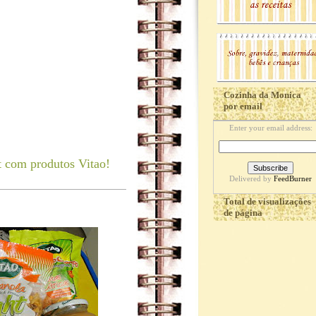
Cozinha da Monica
por email
Enter your email address:
t com produtos Vitao!
Delivered by
FeedBurner
Total de visualizações
de página