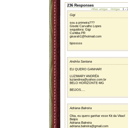
236 Responses
«Mais antigas
‹Antigas
1 – 
Gigi
sou a primeira???
Gisele Carvalho Lopes
seguidora: Gigi
Curitiba PR
gisarah1@hotmail.com
bjosssss
Andréa Santana
EU QUERO GANHAR!
LUZIMARY ANDRÉA
luziandrea@yahoo.com.br
BELO HORIZONTE-MG
BEIJOS.....
Adriana Balreira
Oba, eu quero ganhar esse Kit da Vitao!
Beijos
Adriana Balreira
adriana.balreira@gmail.com