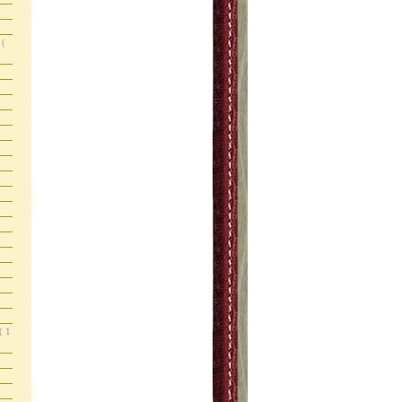
s
(
( 1