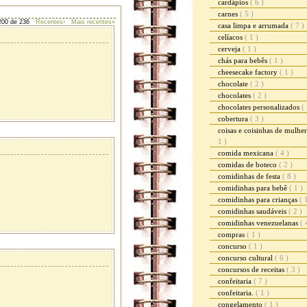
cardápios
( 6 )
carnes
( 5 )
200 de 236
Recentes›
Mais recentes»
casa limpa e arrumada
( 7 )
celíacos
( 1 )
cerveja
( 1 )
chás para bebês
( 1 )
cheesecake factory
( 1 )
chocolate
( 2 )
chocolates
( 2 )
chocolates personalizados
( 
cobertura
( 3 )
coisas e coisinhas de mulhe
1 )
comida mexicana
( 4 )
comidas de boteco
( 2 )
comidinhas de festa
( 8 )
comidinhas para bebê
( 1 )
comidinhas para crianças
( 
comidinhas saudáveis
( 2 )
comidinhas venezuelanas
( 
compras
( 1 )
concurso
( 1 )
concurso cultural
( 6 )
concursos de receitas
( 3 )
confeitaria
( 7 )
confeitaria.
( 1 )
congelamento
( 1 )