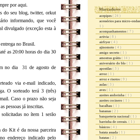
mpre por aqui.
Marcadores
 do seu blog, twitter, orkut
acepipes
( 24 )
tário informando, que você
acessórios para micro-onda
1 )
l divulgado (exceção esta à
acompanhamentos
( 7 )
activia
( 8 )
airfryer
( 4 )
 entrega no Brasil.
ajinomoto
( 4 )
 até as 20:00 horas do dia 30
amigo secreto
( 1 )
amostras grátis
( 14 )
aniversário do blo
( 1 )
dom no dia 31 de agosto de
apostilas
( 3 )
arroz
( 1 )
arroz e risotos
( 9 )
teado via e-mail indicado,
aulas
( 3 )
aves
( 1 )
ga. O sorteado terá 3 (três)
azeites andorinha
( 1 )
-mail. Caso o prazo não seja
azeites cocinero
( 1 )
s pessoas já inscritas.
bacalhau
( 1 )
bananas
( 2 )
solicitadas no ítem 1 serão
banqueteria nacional
( 1 )
barrinha de cereais.
( 1 )
básicos
( 4 )
a do Kit é da nossa parceira
batata assada
( 1 )
no endereço indicado pelo
batatas
( 2 )