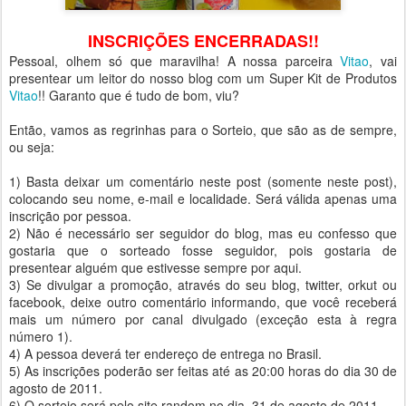
INSCRIÇÕES ENCERRADAS!!
Pessoal, olhem só que maravilha! A nossa parceira
Vitao
, vai
presentear um leitor do nosso blog com um Super Kit de Produtos
Vitao
!! Garanto que é tudo de bom, viu?
Então, vamos as regrinhas para o Sorteio, que são as de sempre,
ou seja:
1) Basta deixar um comentário neste post (somente neste post),
colocando seu nome, e-mail e localidade. Será válida apenas uma
inscrição por pessoa.
2) Não é necessário ser seguidor do blog, mas eu confesso que
gostaria que o sorteado fosse seguidor, pois gostaria de
presentear alguém que estivesse sempre por aqui.
3) Se divulgar a promoção, através do seu blog, twitter, orkut ou
facebook, deixe outro comentário informando, que você receberá
mais um número por canal divulgado (exceção esta à regra
número 1).
4) A pessoa deverá ter endereço de entrega no Brasil.
5) As inscrições poderão ser feitas até as 20:00 horas do dia 30 de
agosto de 2011.
6) O sorteio será pelo site random no dia 31 de agosto de 2011.