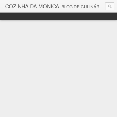
COZINHA DA MONICA
BLOG DE CULINÁRIA E GASTRONOMIA COM RECEITAS, DICAS, CURIOSIDADES GASTRONÔMICAS E MUITO MAIS.