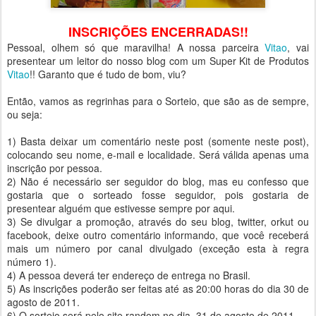
INSCRIÇÕES ENCERRADAS!!
Pessoal, olhem só que maravilha! A nossa parceira
Vitao
, vai
presentear um leitor do nosso blog com um Super Kit de Produtos
Vitao
!! Garanto que é tudo de bom, viu?
Então, vamos as regrinhas para o Sorteio, que são as de sempre,
ou seja:
1) Basta deixar um comentário neste post (somente neste post),
colocando seu nome, e-mail e localidade. Será válida apenas uma
inscrição por pessoa.
2) Não é necessário ser seguidor do blog, mas eu confesso que
gostaria que o sorteado fosse seguidor, pois gostaria de
presentear alguém que estivesse sempre por aqui.
3) Se divulgar a promoção, através do seu blog, twitter, orkut ou
facebook, deixe outro comentário informando, que você receberá
mais um número por canal divulgado (exceção esta à regra
número 1).
4) A pessoa deverá ter endereço de entrega no Brasil.
5) As inscrições poderão ser feitas até as 20:00 horas do dia 30 de
agosto de 2011.
6) O sorteio será pelo site random no dia 31 de agosto de 2011.