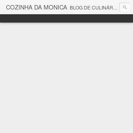
COZINHA DA MONICA
BLOG DE CULINÁRIA E GASTRONOMIA COM RECEITAS, DICAS, CURIOSIDADES GASTRONÔMICAS E MUITO MAIS.