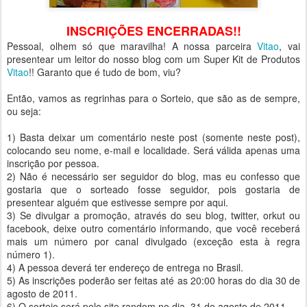
INSCRIÇÕES ENCERRADAS!!
Pessoal, olhem só que maravilha! A nossa parceira
Vitao
, vai
presentear um leitor do nosso blog com um Super Kit de Produtos
Vitao
!! Garanto que é tudo de bom, viu?
Então, vamos as regrinhas para o Sorteio, que são as de sempre,
ou seja:
1) Basta deixar um comentário neste post (somente neste post),
colocando seu nome, e-mail e localidade. Será válida apenas uma
inscrição por pessoa.
2) Não é necessário ser seguidor do blog, mas eu confesso que
gostaria que o sorteado fosse seguidor, pois gostaria de
presentear alguém que estivesse sempre por aqui.
3) Se divulgar a promoção, através do seu blog, twitter, orkut ou
facebook, deixe outro comentário informando, que você receberá
mais um número por canal divulgado (exceção esta à regra
número 1).
4) A pessoa deverá ter endereço de entrega no Brasil.
5) As inscrições poderão ser feitas até as 20:00 horas do dia 30 de
agosto de 2011.
6) O sorteio será pelo site random no dia 31 de agosto de 2011.