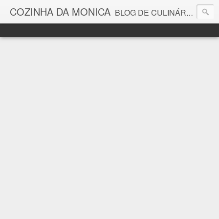
COZINHA DA MONICA
BLOG DE CULINÁRIA E GASTRONOMIA COM RECEITAS, DICAS, CURIOSIDADES GASTRONÔMICAS E MUITO MAIS.