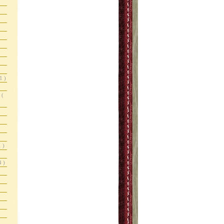
1 )
r
(
1 )
4 )