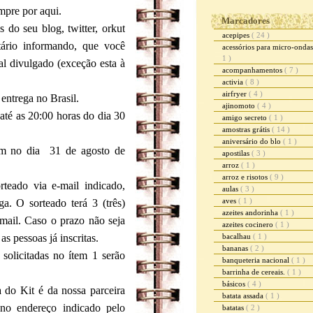
mpre por aqui.
Marcadores
 do seu blog, twitter, orkut
acepipes
( 24 )
tário informando, que você
acessórios para micro-onda
1 )
l divulgado (exceção esta à
acompanhamentos
( 7 )
activia
( 8 )
airfryer
( 4 )
 entrega no Brasil.
ajinomoto
( 4 )
 até as 20:00 horas do dia 30
amigo secreto
( 1 )
amostras grátis
( 14 )
aniversário do blo
( 1 )
dom no dia 31 de agosto de
apostilas
( 3 )
arroz
( 1 )
arroz e risotos
( 9 )
teado via e-mail indicado,
aulas
( 3 )
aves
( 1 )
ga. O sorteado terá 3 (três)
azeites andorinha
( 1 )
-mail. Caso o prazo não seja
azeites cocinero
( 1 )
s pessoas já inscritas.
bacalhau
( 1 )
bananas
( 2 )
solicitadas no ítem 1 serão
banqueteria nacional
( 1 )
barrinha de cereais.
( 1 )
básicos
( 4 )
a do Kit é da nossa parceira
batata assada
( 1 )
no endereço indicado pelo
batatas
( 2 )