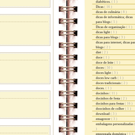
diabéticos.
( 1 )
Dicas
( 16 )
dicas de culinária
( 8 )
dicas de informática; dicas
para blogs
( 5 )
Dicas de organização
( 1 )
dicas light
( 1 )
dicas para blogs
( 3 )
dicas para internet; dicas pa
blogs
( 2 )
diet
( 2 )
doce
( 1 )
doce de leite
( 1 )
doces
( 50 )
doces light
( 3 )
doces low carb
( 1 )
doces tradicionais
( 2 )
doces.
( 1 )
docinhos
( 11 )
docinhos de festa
( 2 )
docinhos para festas
( 16 )
doocinhos de colher
( 1 )
download
( 3 )
emagrecer
( 3 )
embalagens personalizadas
)
empregada doméstica
( 1 )