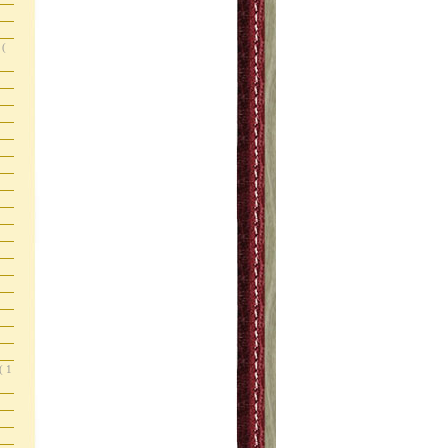
s
(
( 1