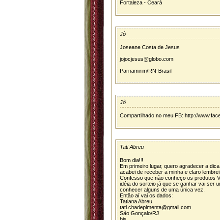
Fortaleza - Ceará
Jô
Joseane Costa de Jesus
jojocjesus@globo.com
Parnamirim/RN-Brasil
Jô
Compartilhado no meu FB: http://www.fac
Tati Abreu
Bom dia!!!
Em primeiro lugar, quero agradecer a dic
acabei de receber a minha e claro lembrei
Confesso que não conheço os produtos Vi
idéia do sorteio já que se ganhar vai ser
conhecer alguns de uma única vez.
Então aí vai os dados:
Tatiana Abreu
tati.chadepimenta@gmail.com
São Gonçalo/RJ
bjs