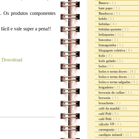
Batavo
( 1 )
bate papo
( 1 )
va. Os produtos componentes
Bauducco
( 1 )
bebês
( 5 )
bebidas
( 4 )
fácil e vale super a pena!!
bebidas quentes
( 5 )
belisquetes
( 11 )
biscoitos
( 2 )
bisnaguinha
( 1 )
blogagem coletiva
( 6 )
bolo
( 3 )
ra Download
bolo gelado
( 3 )
bolos
( 5 )
bolos e tortas doces
( 18 )
bolos e tortas doces.
( 1 )
bolos e tortas salgadas
( 6 )
brigadeiro
( 11 )
brownie de colher
( 1 )
brownie.
( 1 )
bruschetta
( 1 )
café da manhã
( 2 )
café Pelé
( 9 )
café Pelé.
( 1 )
cálculo VP
( 1 )
caranguejo
( 1 )
cardápio infantil
( 11 )