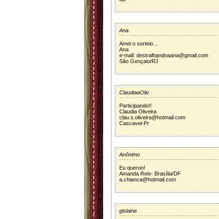
Ana
Amei o sorteio...
Ana
e-mail: destralhandoaana@gmail.com
São Gonçalo/RJ
ClaudiaaOliv
Participando!!
Claudia Oliveira
clau.s.oliveira@hotmail.com
Cascavel-Pr
Anônimo
Eu queroo!
Amanda Reis- Brasília/DF
a.chianca@hotmail.com
gislaine