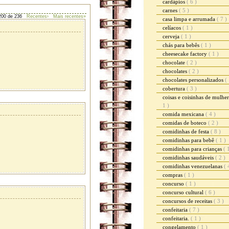
cardápios
( 6 )
carnes
( 5 )
200 de 236
Recentes›
Mais recentes»
casa limpa e arrumada
( 7 )
celíacos
( 1 )
cerveja
( 1 )
chás para bebês
( 1 )
cheesecake factory
( 1 )
chocolate
( 2 )
chocolates
( 2 )
chocolates personalizados
( 
cobertura
( 3 )
coisas e coisinhas de mulhe
1 )
comida mexicana
( 4 )
comidas de boteco
( 2 )
comidinhas de festa
( 8 )
comidinhas para bebê
( 1 )
comidinhas para crianças
( 
comidinhas saudáveis
( 2 )
comidinhas venezuelanas
( 
compras
( 1 )
concurso
( 1 )
concurso cultural
( 6 )
concursos de receitas
( 3 )
confeitaria
( 7 )
confeitaria.
( 1 )
congelamento
( 1 )