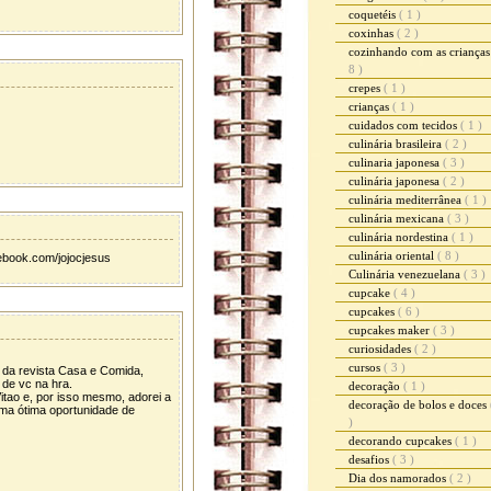
coquetéis
( 1 )
coxinhas
( 2 )
cozinhando com as criança
8 )
crepes
( 1 )
crianças
( 1 )
cuidados com tecidos
( 1 )
culinária brasileira
( 2 )
culinaria japonesa
( 3 )
culinária japonesa
( 2 )
culinária mediterrânea
( 1 )
culinária mexicana
( 3 )
culinária nordestina
( 1 )
culinária oriental
( 8 )
ebook.com/jojocjesus
Culinária venezuelana
( 3 )
cupcake
( 4 )
cupcakes
( 6 )
cupcakes maker
( 3 )
curiosidades
( 2 )
cursos
( 3 )
a da revista Casa e Comida,
 de vc na hra.
decoração
( 1 )
tao e, por isso mesmo, adorei a
decoração de bolos e doces
 uma ótima oportunidade de
)
decorando cupcakes
( 1 )
desafios
( 3 )
Dia dos namorados
( 2 )