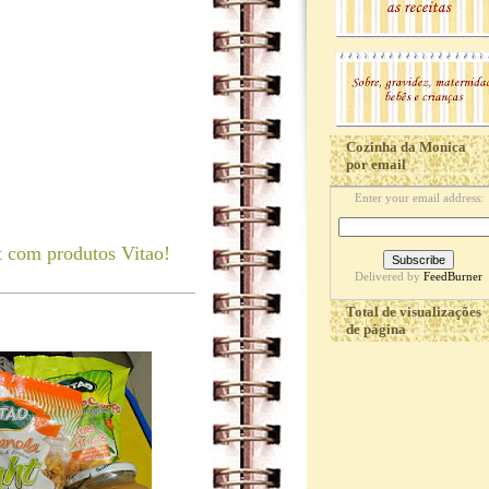
Cozinha da Monica
por email
Enter your email address:
t com produtos Vitao!
Delivered by
FeedBurner
Total de visualizações
de página