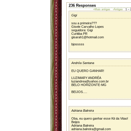
236 Responses
«Mais antigas
‹Antigas
1 – 
Gigi
sou a primeira???
Gisele Carvalho Lopes
seguidora: Gigi
Curitiba PR
gisarah1@hotmail.com
bjosssss
Andréa Santana
EU QUERO GANHAR!
LUZIMARY ANDRÉA
luziandrea@yahoo.com.br
BELO HORIZONTE-MG
BEIJOS.....
Adriana Balreira
Oba, eu quero ganhar esse Kit da Vitao!
Beijos
Adriana Balreira
adriana.balreira@gmail.com