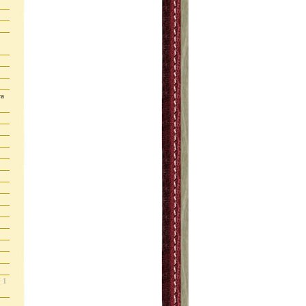
ra
( 1