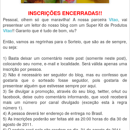
INSCRIÇÕES ENCERRADAS!!
Pessoal, olhem só que maravilha! A nossa parceira
Vitao
, vai
presentear um leitor do nosso blog com um Super Kit de Produtos
Vitao
!! Garanto que é tudo de bom, viu?
Então, vamos as regrinhas para o Sorteio, que são as de sempre,
ou seja:
1) Basta deixar um comentário neste post (somente neste post),
colocando seu nome, e-mail e localidade. Será válida apenas uma
inscrição por pessoa.
2) Não é necessário ser seguidor do blog, mas eu confesso que
gostaria que o sorteado fosse seguidor, pois gostaria de
presentear alguém que estivesse sempre por aqui.
3) Se divulgar a promoção, através do seu blog, twitter, orkut ou
facebook, deixe outro comentário informando, que você receberá
mais um número por canal divulgado (exceção esta à regra
número 1).
4) A pessoa deverá ter endereço de entrega no Brasil.
5) As inscrições poderão ser feitas até as 20:00 horas do dia 30 de
agosto de 2011.
6) O sorteio será pelo site random no dia 31 de agosto de 2011.