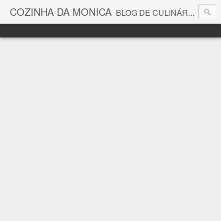
COZINHA DA MONICA
BLOG DE CULINÁRIA E GASTRONOMIA COM RECEITAS, DICAS, CURIOSIDADES GASTRONÔMICAS E MUITO MAIS.