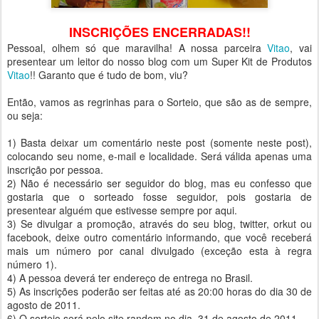
INSCRIÇÕES ENCERRADAS!!
Pessoal, olhem só que maravilha! A nossa parceira
Vitao
, vai
presentear um leitor do nosso blog com um Super Kit de Produtos
Vitao
!! Garanto que é tudo de bom, viu?
Então, vamos as regrinhas para o Sorteio, que são as de sempre,
ou seja:
1) Basta deixar um comentário neste post (somente neste post),
colocando seu nome, e-mail e localidade. Será válida apenas uma
inscrição por pessoa.
2) Não é necessário ser seguidor do blog, mas eu confesso que
gostaria que o sorteado fosse seguidor, pois gostaria de
presentear alguém que estivesse sempre por aqui.
3) Se divulgar a promoção, através do seu blog, twitter, orkut ou
facebook, deixe outro comentário informando, que você receberá
mais um número por canal divulgado (exceção esta à regra
número 1).
4) A pessoa deverá ter endereço de entrega no Brasil.
5) As inscrições poderão ser feitas até as 20:00 horas do dia 30 de
agosto de 2011.
6) O sorteio será pelo site random no dia 31 de agosto de 2011.