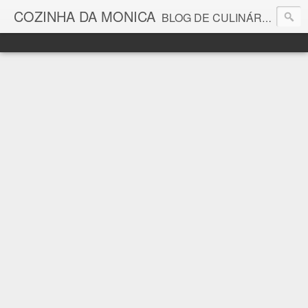
COZINHA DA MONICA
BLOG DE CULINÁRIA E GASTRONOMIA COM RECEITAS, DICAS, CURIOSIDADES GASTRONÔMICAS E MUITO MAIS.