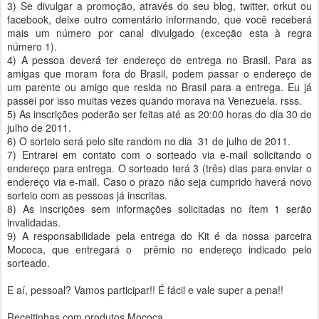
3) Se divulgar a promoção, através do seu blog, twitter, orkut ou
facebook, deixe outro comentário informando, que você receberá
mais um número por canal divulgado (exceção esta à regra
número 1).
4) A pessoa deverá ter endereço de entrega no Brasil. Para as
amigas que moram fora do Brasil, podem passar o endereço de
um parente ou amigo que resida no Brasil para a entrega. Eu já
passei por isso muitas vezes quando morava na Venezuela. rsss.
5) As inscrições poderão ser feitas até as 20:00 horas do dia 30 de
julho de 2011.
6) O sorteio será pelo site random no dia 31 de julho de 2011.
7) Entrarei em contato com o sorteado via e-mail solicitando o
endereço para entrega. O sorteado terá 3 (três) dias para enviar o
endereço via e-mail. Caso o prazo não seja cumprido haverá novo
sorteio com as pessoas já inscritas.
8) As inscrições sem informações solicitadas no ítem 1 serão
invalidadas.
9) A responsabilidade pela entrega do Kit é da nossa parceira
Mococa, que entregará o prêmio no endereço indicado pelo
sorteado.
E aí, pessoal? Vamos participar!! É fácil e vale super a pena!!
Receitinhas com produtos Mococa