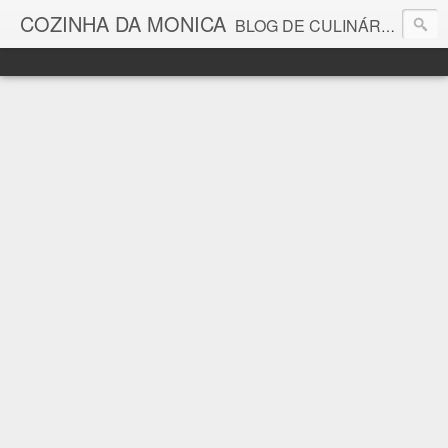
COZINHA DA MONICA
BLOG DE CULINÁRIA E GASTRONOMIA COM RECEITAS, DICAS, CURIOSIDADES GASTRONÔMICAS E MUITO MAIS.