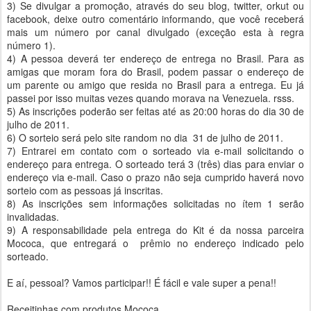
3) Se divulgar a promoção, através do seu blog, twitter, orkut ou
facebook, deixe outro comentário informando, que você receberá
mais um número por canal divulgado (exceção esta à regra
número 1).
4) A pessoa deverá ter endereço de entrega no Brasil. Para as
amigas que moram fora do Brasil, podem passar o endereço de
um parente ou amigo que resida no Brasil para a entrega. Eu já
passei por isso muitas vezes quando morava na Venezuela. rsss.
5) As inscrições poderão ser feitas até as 20:00 horas do dia 30 de
julho de 2011.
6) O sorteio será pelo site random no dia 31 de julho de 2011.
7) Entrarei em contato com o sorteado via e-mail solicitando o
endereço para entrega. O sorteado terá 3 (três) dias para enviar o
endereço via e-mail. Caso o prazo não seja cumprido haverá novo
sorteio com as pessoas já inscritas.
8) As inscrições sem informações solicitadas no ítem 1 serão
invalidadas.
9) A responsabilidade pela entrega do Kit é da nossa parceira
Mococa, que entregará o prêmio no endereço indicado pelo
sorteado.
E aí, pessoal? Vamos participar!! É fácil e vale super a pena!!
Receitinhas com produtos Mococa