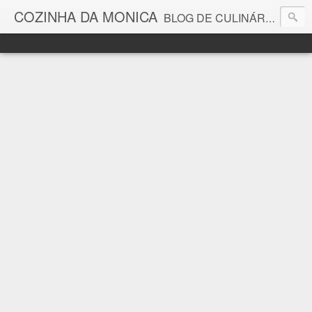
COZINHA DA MONICA
BLOG DE CULINÁRIA E GASTRONOMIA COM RECEITAS, DICAS, CURIOSIDADES GASTRONÔMICAS E MUITO MAIS.