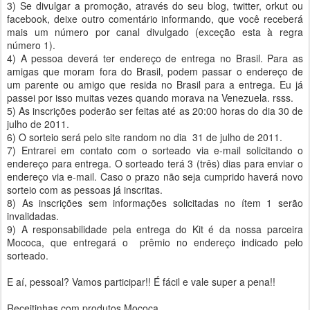
3) Se divulgar a promoção, através do seu blog, twitter, orkut ou
facebook, deixe outro comentário informando, que você receberá
mais um número por canal divulgado (exceção esta à regra
número 1).
4) A pessoa deverá ter endereço de entrega no Brasil. Para as
amigas que moram fora do Brasil, podem passar o endereço de
um parente ou amigo que resida no Brasil para a entrega. Eu já
passei por isso muitas vezes quando morava na Venezuela. rsss.
5) As inscrições poderão ser feitas até as 20:00 horas do dia 30 de
julho de 2011.
6) O sorteio será pelo site random no dia 31 de julho de 2011.
7) Entrarei em contato com o sorteado via e-mail solicitando o
endereço para entrega. O sorteado terá 3 (três) dias para enviar o
endereço via e-mail. Caso o prazo não seja cumprido haverá novo
sorteio com as pessoas já inscritas.
8) As inscrições sem informações solicitadas no ítem 1 serão
invalidadas.
9) A responsabilidade pela entrega do Kit é da nossa parceira
Mococa, que entregará o prêmio no endereço indicado pelo
sorteado.
E aí, pessoal? Vamos participar!! É fácil e vale super a pena!!
Receitinhas com produtos Mococa