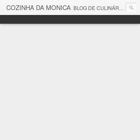
COZINHA DA MONICA
BLOG DE CULINÁRIA E GASTRONOMIA COM RECEITAS, DICAS, CURIOSIDADES GASTRONÔMICAS E MUITO MAIS.