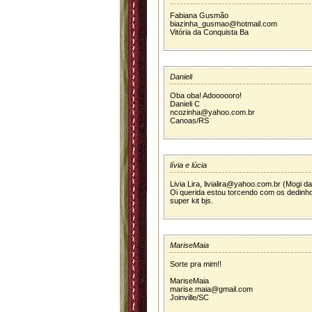
Fabiana Gusmão
biazinha_gusmao@hotmail.com
Vitória da Conquista Ba
Danieli
Oba oba! Adoooooro!
Danieli C
ncozinha@yahoo.com.br
Canoas/RS
lívia e lúcia
Livia Lira, livialira@yahoo.com.br (Mogi d
Oi querida estou torcendo com os dedinh
super kit bjs.
MariseMaia
Sorte pra mim!!
MariseMaia
marise.maia@gmail.com
Joinville/SC