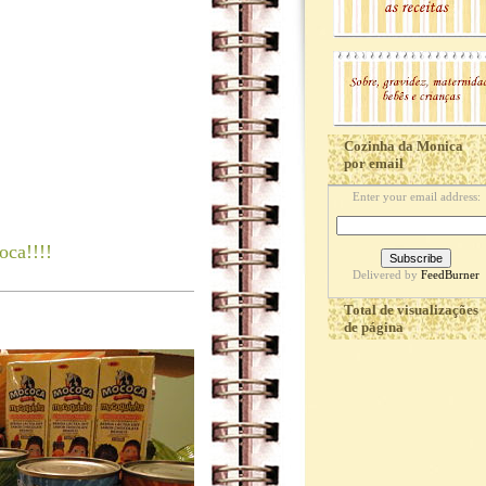
Cozinha da Monica
por email
Enter your email address:
oca!!!!
Delivered by
FeedBurner
Total de visualizações
de página