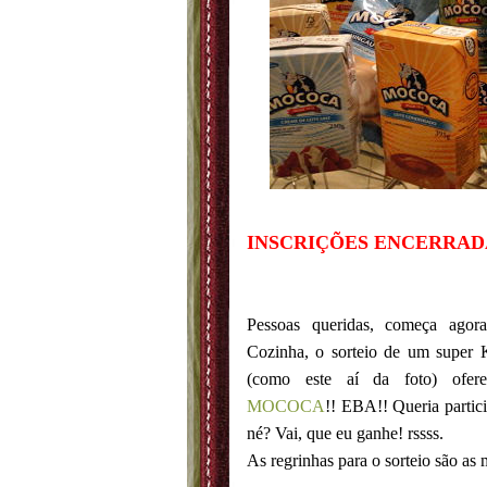
INSCRIÇÕES ENCERRADA
Pessoas queridas, começa agor
Cozinha, o sorteio de um super K
(como este aí da foto) ofere
MOCOCA
!! EBA!! Queria partic
né? Vai, que eu ganhe! rssss.
As regrinhas para o sorteio são as