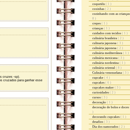
coquetéis
( 1 )
coxinhas
( 2 )
cozinhando com as criança
8 )
crepes
( 1 )
crianças
( 1 )
cuidados com tecidos
( 1 )
culinária brasileira
( 2 )
culinaria japonesa
( 3 )
culinária japonesa
( 2 )
culinária mediterrânea
( 1 )
culinária mexicana
( 3 )
culinária nordestina
( 1 )
culinária oriental
( 8 )
Culinária venezuelana
( 3 )
as cruzes -sp).
cupcake
( 4 )
os cruzados para ganhar esse
cupcakes
( 6 )
cupcakes maker
( 3 )
curiosidades
( 2 )
cursos
( 3 )
decoração
( 1 )
decoração de bolos e doces
)
decorando cupcakes
( 1 )
desafios
( 3 )
Dia dos namorados
( 2 )