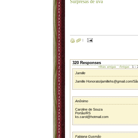
Surpresas de uva
|
320 Responses
«Mais antigas
‹Antigas
1 – 
Jamille
Jamille Honorato/jamillehs@gmail.com/Sã
Anônimo
Caroline de Souza
Portão/RS
ks.carol@hotmail.com
Fabiana Gusmão