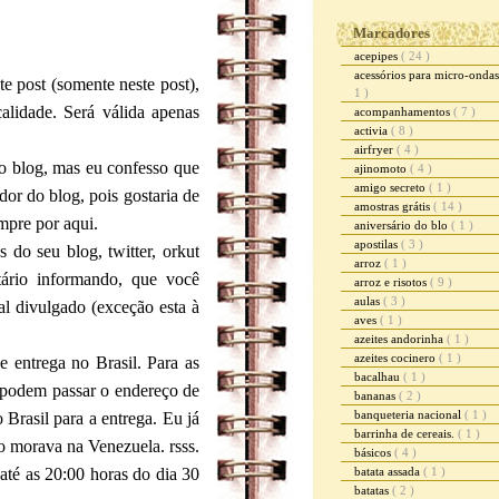
Marcadores
acepipes
( 24 )
acessórios para micro-onda
e post (somente neste post),
1 )
alidade. Será válida apenas
acompanhamentos
( 7 )
activia
( 8 )
airfryer
( 4 )
do blog, mas eu confesso que
ajinomoto
( 4 )
amigo secreto
( 1 )
dor do blog, pois gostaria de
amostras grátis
( 14 )
mpre por aqui.
aniversário do blo
( 1 )
apostilas
( 3 )
 do seu blog, twitter, orkut
arroz
( 1 )
tário informando, que você
arroz e risotos
( 9 )
aulas
( 3 )
l divulgado (exceção esta à
aves
( 1 )
azeites andorinha
( 1 )
azeites cocinero
( 1 )
e entrega no Brasil. Para as
bacalhau
( 1 )
 podem passar o endereço de
bananas
( 2 )
banqueteria nacional
( 1 )
Brasil para a entrega. Eu já
barrinha de cereais.
( 1 )
o morava na Venezuela. rsss.
básicos
( 4 )
 até as 20:00 horas do dia 30
batata assada
( 1 )
batatas
( 2 )