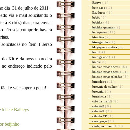
Batavo
( 1 )
 no dia 31 de julho de 2011.
bate papo
( 1 )
Bauducco
( 1 )
ado via e-mail solicitando o
bebês
( 5 )
erá 3 (três) dias para enviar
bebidas
( 4 )
bebidas quentes
( 5 )
zo não seja cumprido haverá
belisquetes
( 11 )
ritas.
biscoitos
( 2 )
bisnaguinha
( 1 )
solicitadas no ítem 1 serão
blogagem coletiva
( 6 )
bolo
( 3 )
bolo gelado
( 3 )
a do Kit é da nossa parceira
bolos
( 5 )
 no endereço indicado pelo
bolos e tortas doces
( 18 )
bolos e tortas doces.
( 1 )
bolos e tortas salgadas
( 6 )
brigadeiro
( 11 )
brownie de colher
( 1 )
fácil e vale super a pena!!
brownie.
( 1 )
bruschetta
( 1 )
café da manhã
( 2 )
café Pelé
( 9 )
 leite e Bailleys
café Pelé.
( 1 )
cálculo VP
( 1 )
caranguejo
( 1 )
or beijinho
cardápio infantil
( 11 )