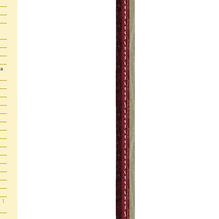
ra
( 1