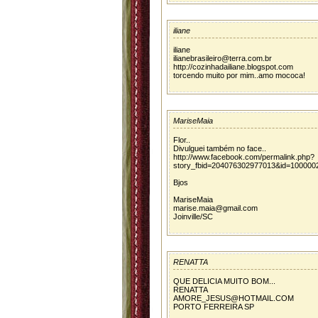
iliane
iliane
ilianebrasileiro@terra.com.br
http://cozinhadailiane.blogspot.com
torcendo muito por mim..amo mococa!
MariseMaia
Flor..
Divulguei também no face..
http://www.facebook.com/permalink.php?
story_fbid=204076302977013&id=100000
Bjos
MariseMaia
marise.maia@gmail.com
Joinville/SC
RENATTA
QUE DELICIA MUITO BOM...
RENATTA
AMORE_JESUS@HOTMAIL.COM
PORTO FERREIRA SP