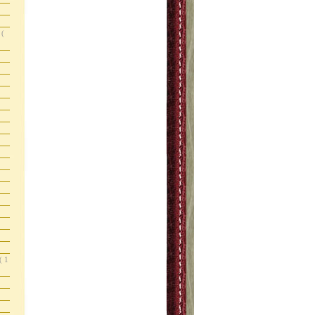
s
(
( 1