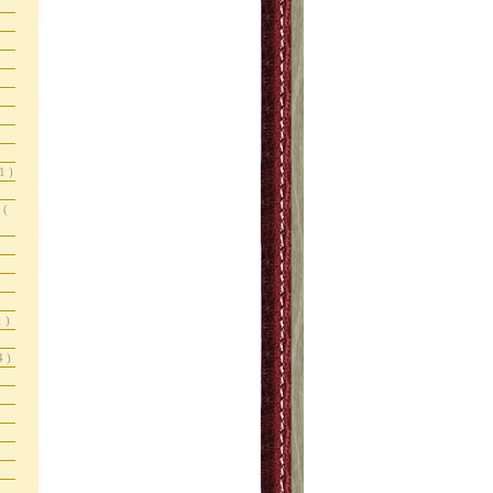
1 )
r
(
1 )
4 )