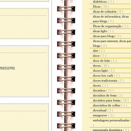
diabéticos.
( 1 )
Dicas
( 16 )
dicas de culinária
( 8 )
dicas de informática; dicas
para blogs
( 5 )
Dicas de organização
( 1 )
dicas light
( 1 )
dicas para blogs
( 3 )
dicas para internet; dicas pa
blogs
( 2 )
diet
( 2 )
doce
( 1 )
doce de leite
( 1 )
doces
( 50 )
252212701
doces light
( 3 )
doces low carb
( 1 )
doces tradicionais
( 2 )
doces.
( 1 )
docinhos
( 11 )
docinhos de festa
( 2 )
docinhos para festas
( 16 )
doocinhos de colher
( 1 )
download
( 3 )
emagrecer
( 3 )
embalagens personalizadas
)
empregada doméstica
( 1 )