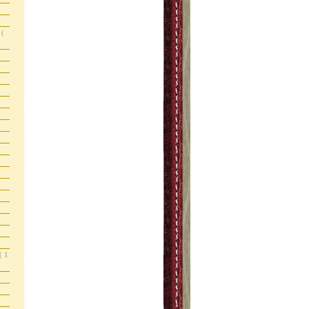
s
(
( 1