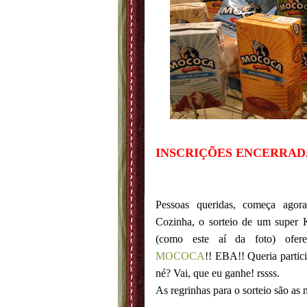
INSCRIÇÕES ENCERRADA
Pessoas queridas, começa agor
Cozinha, o sorteio de um super K
(como este aí da foto) ofere
MOCOCA
!! EBA!! Queria partic
né? Vai, que eu ganhe! rssss.
As regrinhas para o sorteio são as