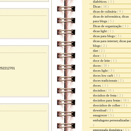
diabéticos.
( 1 )
Dicas
( 16 )
dicas de culinária
( 8 )
dicas de informática; dicas
para blogs
( 5 )
Dicas de organização
( 1 )
dicas light
( 1 )
dicas para blogs
( 3 )
dicas para internet; dicas pa
blogs
( 2 )
diet
( 2 )
doce
( 1 )
doce de leite
( 1 )
doces
( 50 )
252212701
doces light
( 3 )
doces low carb
( 1 )
doces tradicionais
( 2 )
doces.
( 1 )
docinhos
( 11 )
docinhos de festa
( 2 )
docinhos para festas
( 16 )
doocinhos de colher
( 1 )
download
( 3 )
emagrecer
( 3 )
embalagens personalizadas
)
empregada doméstica
( 1 )