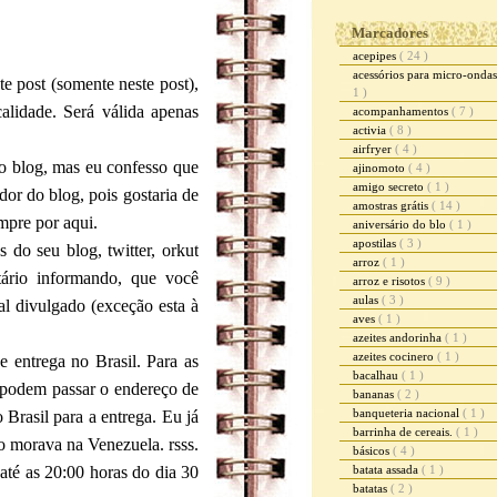
Marcadores
acepipes
( 24 )
acessórios para micro-onda
e post (somente neste post),
1 )
alidade. Será válida apenas
acompanhamentos
( 7 )
activia
( 8 )
airfryer
( 4 )
do blog, mas eu confesso que
ajinomoto
( 4 )
amigo secreto
( 1 )
dor do blog, pois gostaria de
amostras grátis
( 14 )
mpre por aqui.
aniversário do blo
( 1 )
apostilas
( 3 )
 do seu blog, twitter, orkut
arroz
( 1 )
tário informando, que você
arroz e risotos
( 9 )
aulas
( 3 )
l divulgado (exceção esta à
aves
( 1 )
azeites andorinha
( 1 )
azeites cocinero
( 1 )
e entrega no Brasil. Para as
bacalhau
( 1 )
 podem passar o endereço de
bananas
( 2 )
banqueteria nacional
( 1 )
Brasil para a entrega. Eu já
barrinha de cereais.
( 1 )
o morava na Venezuela. rsss.
básicos
( 4 )
 até as 20:00 horas do dia 30
batata assada
( 1 )
batatas
( 2 )