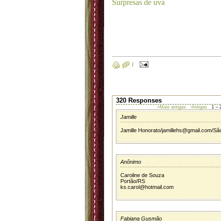
Surpresas de uva
|
320 Responses
«Mais antigas
‹Antigas
1 – 
Jamille
Jamille Honorato/jamillehs@gmail.com/Sã
Anônimo
Caroline de Souza
Portão/RS
ks.carol@hotmail.com
Fabiana Gusmão