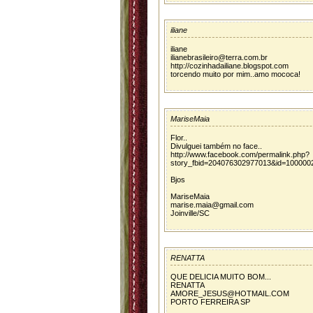
iliane
iliane
ilianebrasileiro@terra.com.br
http://cozinhadailiane.blogspot.com
torcendo muito por mim..amo mococa!
MariseMaia
Flor..
Divulguei também no face..
http://www.facebook.com/permalink.php?
story_fbid=204076302977013&id=100000
Bjos
MariseMaia
marise.maia@gmail.com
Joinville/SC
RENATTA
QUE DELICIA MUITO BOM...
RENATTA
AMORE_JESUS@HOTMAIL.COM
PORTO FERREIRA SP