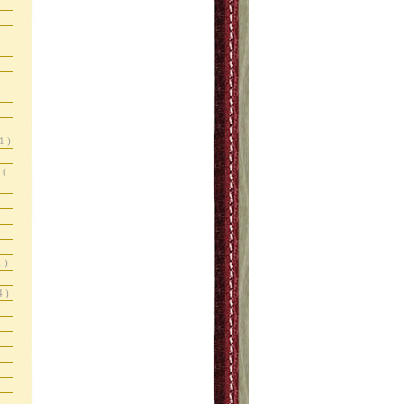
1 )
r
(
1 )
4 )