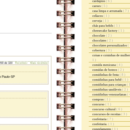
cardápios
( 6 )
carnes
( 5 )
casa limpa e arrumada
( 7 )
celíacos
( 1 )
cerveja
( 1 )
chás para bebês
( 1 )
cheesecake factory
( 1 )
chocolate
( 2 )
chocolates
( 2 )
chocolates personalizados
( 
cobertura
( 3 )
coisas e coisinhas de mulhe
1 )
200 de 320
Recentes›
Mais recentes»
comida mexicana
( 4 )
comidas de boteco
( 2 )
comidinhas de festa
( 8 )
o Paulo-SP
comidinhas para bebê
( 1 )
comidinhas para crianças
( 
comidinhas saudáveis
( 2 )
comidinhas venezuelanas
( 
compras
( 1 )
concurso
( 1 )
concurso cultural
( 6 )
concursos de receitas
( 3 )
confeitaria
( 7 )
confeitaria.
( 1 )
congelamento
( 1 )