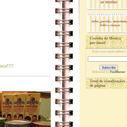
Cozinha da Monica
por email
Enter your email address:
oca!!!!
Delivered by
FeedBurner
Total de visualizações
de página