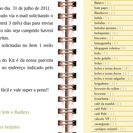
Batavo
( 1 )
 no dia 31 de julho de 2011.
bate papo
( 1 )
Bauducco
( 1 )
ado via e-mail solicitando o
bebês
( 5 )
erá 3 (três) dias para enviar
bebidas
( 4 )
bebidas quentes
( 5 )
zo não seja cumprido haverá
belisquetes
( 11 )
ritas.
biscoitos
( 2 )
bisnaguinha
( 1 )
solicitadas no ítem 1 serão
blogagem coletiva
( 6 )
bolo
( 3 )
bolo gelado
( 3 )
a do Kit é da nossa parceira
bolos
( 5 )
 no endereço indicado pelo
bolos e tortas doces
( 18 )
bolos e tortas doces.
( 1 )
bolos e tortas salgadas
( 6 )
brigadeiro
( 11 )
brownie de colher
( 1 )
fácil e vale super a pena!!
brownie.
( 1 )
bruschetta
( 1 )
café da manhã
( 2 )
café Pelé
( 9 )
 leite e Bailleys
café Pelé.
( 1 )
cálculo VP
( 1 )
caranguejo
( 1 )
or beijinho
cardápio infantil
( 11 )