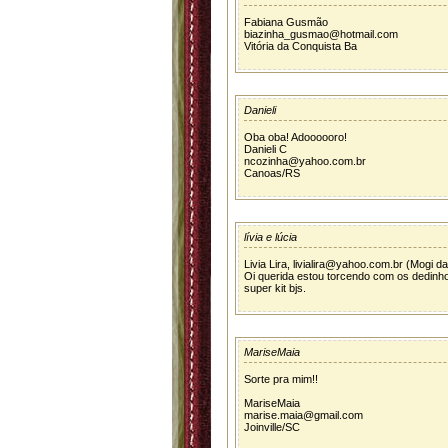
Fabiana Gusmão
biazinha_gusmao@hotmail.com
Vitória da Conquista Ba
Danieli
Oba oba! Adoooooro!
Danieli C
ncozinha@yahoo.com.br
Canoas/RS
lívia e lúcia
Livia Lira, livialira@yahoo.com.br (Mogi d
Oi querida estou torcendo com os dedinh
super kit bjs.
MariseMaia
Sorte pra mim!!
MariseMaia
marise.maia@gmail.com
Joinville/SC