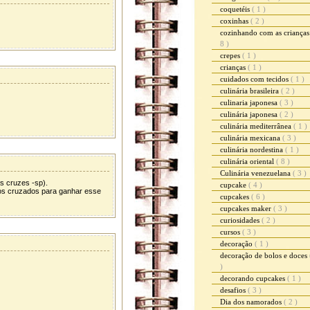
coquetéis
( 1 )
coxinhas
( 2 )
cozinhando com as criança
8 )
crepes
( 1 )
crianças
( 1 )
cuidados com tecidos
( 1 )
culinária brasileira
( 2 )
culinaria japonesa
( 3 )
culinária japonesa
( 2 )
culinária mediterrânea
( 1 )
culinária mexicana
( 3 )
culinária nordestina
( 1 )
culinária oriental
( 8 )
Culinária venezuelana
( 3 )
as cruzes -sp).
cupcake
( 4 )
os cruzados para ganhar esse
cupcakes
( 6 )
cupcakes maker
( 3 )
curiosidades
( 2 )
cursos
( 3 )
decoração
( 1 )
decoração de bolos e doces
)
decorando cupcakes
( 1 )
desafios
( 3 )
Dia dos namorados
( 2 )