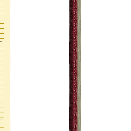
ra
( 1