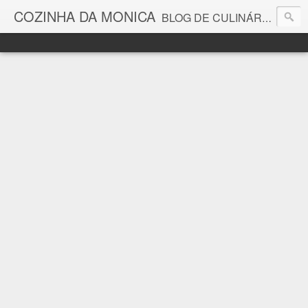
COZINHA DA MONICA
BLOG DE CULINÁRIA E GASTRONOMIA COM RECEITAS, DICAS, CURIOSIDADES GASTRONÔMICAS E MUITO MAIS.