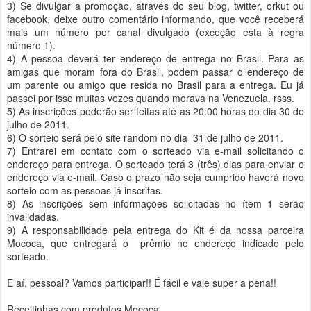
3) Se divulgar a promoção, através do seu blog, twitter, orkut ou
facebook, deixe outro comentário informando, que você receberá
mais um número por canal divulgado (exceção esta à regra
número 1).
4) A pessoa deverá ter endereço de entrega no Brasil. Para as
amigas que moram fora do Brasil, podem passar o endereço de
um parente ou amigo que resida no Brasil para a entrega. Eu já
passei por isso muitas vezes quando morava na Venezuela. rsss.
5) As inscrições poderão ser feitas até as 20:00 horas do dia 30 de
julho de 2011.
6) O sorteio será pelo site random no dia 31 de julho de 2011.
7) Entrarei em contato com o sorteado via e-mail solicitando o
endereço para entrega. O sorteado terá 3 (três) dias para enviar o
endereço via e-mail. Caso o prazo não seja cumprido haverá novo
sorteio com as pessoas já inscritas.
8) As inscrições sem informações solicitadas no ítem 1 serão
invalidadas.
9) A responsabilidade pela entrega do Kit é da nossa parceira
Mococa, que entregará o prêmio no endereço indicado pelo
sorteado.
E aí, pessoal? Vamos participar!! É fácil e vale super a pena!!
Receitinhas com produtos Mococa