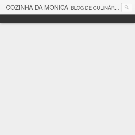
COZINHA DA MONICA
BLOG DE CULINÁRIA E GASTRONOMIA COM RECEITAS, DICAS, CURIOSIDADES GASTRONÔMICAS E MUITO MAIS.