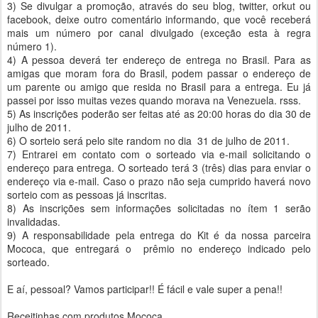
3) Se divulgar a promoção, através do seu blog, twitter, orkut ou
facebook, deixe outro comentário informando, que você receberá
mais um número por canal divulgado (exceção esta à regra
número 1).
4) A pessoa deverá ter endereço de entrega no Brasil. Para as
amigas que moram fora do Brasil, podem passar o endereço de
um parente ou amigo que resida no Brasil para a entrega. Eu já
passei por isso muitas vezes quando morava na Venezuela. rsss.
5) As inscrições poderão ser feitas até as 20:00 horas do dia 30 de
julho de 2011.
6) O sorteio será pelo site random no dia 31 de julho de 2011.
7) Entrarei em contato com o sorteado via e-mail solicitando o
endereço para entrega. O sorteado terá 3 (três) dias para enviar o
endereço via e-mail. Caso o prazo não seja cumprido haverá novo
sorteio com as pessoas já inscritas.
8) As inscrições sem informações solicitadas no ítem 1 serão
invalidadas.
9) A responsabilidade pela entrega do Kit é da nossa parceira
Mococa, que entregará o prêmio no endereço indicado pelo
sorteado.
E aí, pessoal? Vamos participar!! É fácil e vale super a pena!!
Receitinhas com produtos Mococa