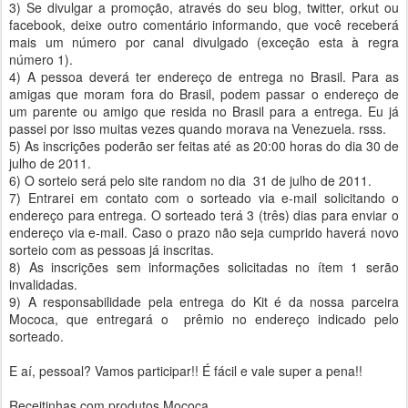
3) Se divulgar a promoção, através do seu blog, twitter, orkut ou
facebook, deixe outro comentário informando, que você receberá
mais um número por canal divulgado (exceção esta à regra
número 1).
4) A pessoa deverá ter endereço de entrega no Brasil. Para as
amigas que moram fora do Brasil, podem passar o endereço de
um parente ou amigo que resida no Brasil para a entrega. Eu já
passei por isso muitas vezes quando morava na Venezuela. rsss.
5) As inscrições poderão ser feitas até as 20:00 horas do dia 30 de
julho de 2011.
6) O sorteio será pelo site random no dia 31 de julho de 2011.
7) Entrarei em contato com o sorteado via e-mail solicitando o
endereço para entrega. O sorteado terá 3 (três) dias para enviar o
endereço via e-mail. Caso o prazo não seja cumprido haverá novo
sorteio com as pessoas já inscritas.
8) As inscrições sem informações solicitadas no ítem 1 serão
invalidadas.
9) A responsabilidade pela entrega do Kit é da nossa parceira
Mococa, que entregará o prêmio no endereço indicado pelo
sorteado.
E aí, pessoal? Vamos participar!! É fácil e vale super a pena!!
Receitinhas com produtos Mococa