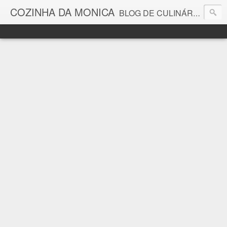
COZINHA DA MONICA
BLOG DE CULINÁRIA E GASTRONOMIA COM RECEITAS, DICAS, CURIOSIDADES GASTRONÔMICAS E MUITO MAIS.