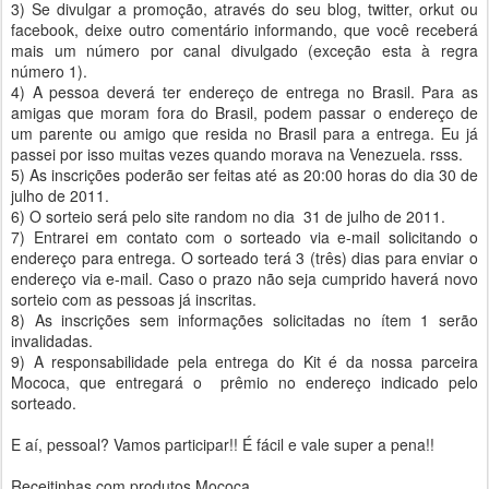
3) Se divulgar a promoção, através do seu blog, twitter, orkut ou
facebook, deixe outro comentário informando, que você receberá
mais um número por canal divulgado (exceção esta à regra
número 1).
4) A pessoa deverá ter endereço de entrega no Brasil. Para as
amigas que moram fora do Brasil, podem passar o endereço de
um parente ou amigo que resida no Brasil para a entrega. Eu já
passei por isso muitas vezes quando morava na Venezuela. rsss.
5) As inscrições poderão ser feitas até as 20:00 horas do dia 30 de
julho de 2011.
6) O sorteio será pelo site random no dia 31 de julho de 2011.
7) Entrarei em contato com o sorteado via e-mail solicitando o
endereço para entrega. O sorteado terá 3 (três) dias para enviar o
endereço via e-mail. Caso o prazo não seja cumprido haverá novo
sorteio com as pessoas já inscritas.
8) As inscrições sem informações solicitadas no ítem 1 serão
invalidadas.
9) A responsabilidade pela entrega do Kit é da nossa parceira
Mococa, que entregará o prêmio no endereço indicado pelo
sorteado.
E aí, pessoal? Vamos participar!! É fácil e vale super a pena!!
Receitinhas com produtos Mococa