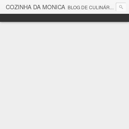
COZINHA DA MONICA
BLOG DE CULINÁRIA E GASTRONOMIA COM RECEITAS, DICAS, CURIOSIDADES GASTRONÔMICAS E MUITO MAIS.