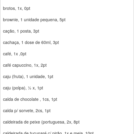
brotos, 1x, 0pt
brownie, 1 unidade pequena, 5pt
cação, 1 posta, 3pt
cachaça, 1 dose de 60ml, 3pt
café, 1x ,0pt
café capuccino, 1x, 2pt
caju (fruta), 1 unidade, 1pt
caju (polpa), ½ x, 1pt
calda de chocolate , 1cs, 1pt
calda p/ sorvete, 2cs, 1pt
caldeirada de peixe (portuguesa, 2x, 8pt
caldeirada de tucunaré c/ pirão, 1x e meia, 10pt