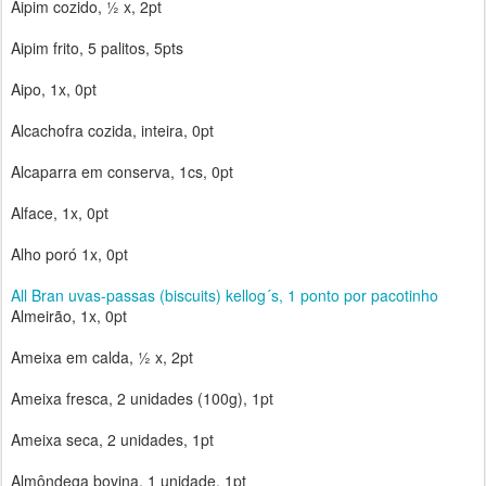
Aipim cozido, ½ x, 2pt
Aipim frito, 5 palitos, 5pts
Aipo, 1x, 0pt
Alcachofra cozida, inteira, 0pt
Alcaparra em conserva, 1cs, 0pt
Alface, 1x, 0pt
Alho poró 1x, 0pt
All Bran uvas-passas (biscuits) kellog´s, 1 ponto por pacotinho
Almeirão, 1x, 0pt
Ameixa em calda, ½ x, 2pt
Ameixa fresca, 2 unidades (100g), 1pt
Ameixa seca, 2 unidades, 1pt
Almôndega bovina, 1 unidade, 1pt