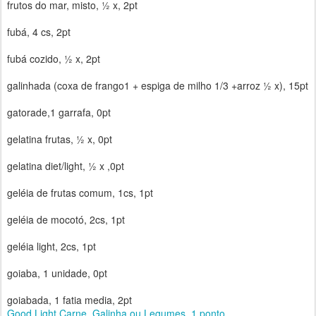
frutos do mar, misto, ½ x, 2pt
fubá, 4 cs, 2pt
fubá cozido, ½ x, 2pt
galinhada (coxa de frango1 + espiga de milho 1/3 +arroz ½ x), 15pt
gatorade,1 garrafa, 0pt
gelatina frutas, ½ x, 0pt
gelatina diet/light, ½ x ,0pt
geléia de frutas comum, 1cs, 1pt
geléia de mocotó, 2cs, 1pt
geléia light, 2cs, 1pt
goiaba, 1 unidade, 0pt
goiabada, 1 fatia media, 2pt
Good Light Carne, Galinha ou Legumes, 1 ponto