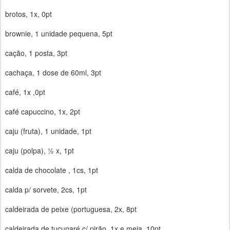
brotos, 1x, 0pt
brownie, 1 unidade pequena, 5pt
cação, 1 posta, 3pt
cachaça, 1 dose de 60ml, 3pt
café, 1x ,0pt
café capuccino, 1x, 2pt
caju (fruta), 1 unidade, 1pt
caju (polpa), ½ x, 1pt
calda de chocolate , 1cs, 1pt
calda p/ sorvete, 2cs, 1pt
caldeirada de peixe (portuguesa, 2x, 8pt
caldeirada de tucunaré c/ pirão, 1x e meia, 10pt