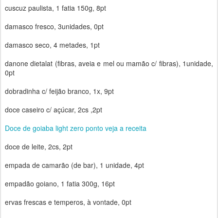
cuscuz paulista, 1 fatia 150g, 8pt
damasco fresco, 3unidades, 0pt
damasco seco, 4 metades, 1pt
danone dietalat (fibras, aveia e mel ou mamão c/ fibras), 1unidade,
0pt
dobradinha c/ feijão branco, 1x, 9pt
doce caseiro c/ açúcar, 2cs ,2pt
Doce de goiaba light zero ponto veja a receita
doce de leite, 2cs, 2pt
empada de camarão (de bar), 1 unidade, 4pt
empadão goiano, 1 fatia 300g, 16pt
ervas frescas e temperos, à vontade, 0pt