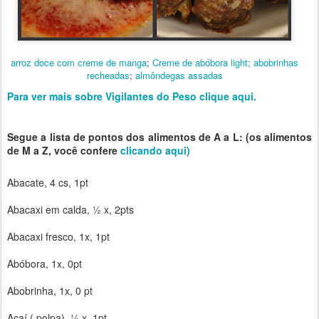
arroz doce com creme de manga
;
Creme de abóbora light;
abobrinhas
recheadas
;
almôndegas assadas
Para ver mais sobre Vigilantes do Peso clique aqui.
Segue a lista de pontos dos alimentos de A a L: (os alimentos
de M a Z, você confere
clicando aqui)
Abacate, 4 cs, 1pt
Abacaxi em calda, ½ x, 2pts
Abacaxi fresco, 1x, 1pt
Abóbora, 1x, 0pt
Abobrinha, 1x, 0 pt
Açaí ( polpa), ¼ x ,1pt