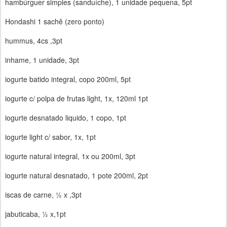
hambúrguer simples (sanduíche), 1 unidade pequena, 5pt
Hondashi 1 sachê (zero ponto)
hummus, 4cs ,3pt
inhame, 1 unidade, 3pt
iogurte batido integral, copo 200ml, 5pt
iogurte c/ polpa de frutas light, 1x, 120ml 1pt
iogurte desnatado liquido, 1 copo, 1pt
iogurte light c/ sabor, 1x, 1pt
iogurte natural integral, 1x ou 200ml, 3pt
iogurte natural desnatado, 1 pote 200ml, 2pt
iscas de carne, ½ x ,3pt
jabuticaba, ½ x,1pt