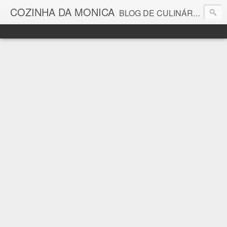
COZINHA DA MONICA
BLOG DE CULINÁRIA E GASTRONOMIA COM RECEITAS, DICAS, CURIOSIDADES GASTRONÔMICAS E MUITO MAIS.