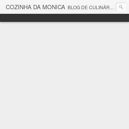
COZINHA DA MONICA
BLOG DE CULINÁRIA E GASTRONOMIA COM RECEITAS, DICAS, CURIOSIDADES GASTRONÔMICAS E MUITO MAIS.