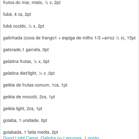
frutos do mar, misto, ½ x, 2pt
fubá, 4 cs, 2pt
fubá cozido, ½ x, 2pt
galinhada (coxa de frango1 + espiga de milho 1/3 +arroz ½ x), 15pt
gatorade,1 garrafa, 0pt
gelatina frutas, ½ x, 0pt
gelatina diet/light, ½ x ,0pt
geléia de frutas comum, 1cs, 1pt
geléia de mocotó, 2cs, 1pt
geléia light, 2cs, 1pt
goiaba, 1 unidade, 0pt
goiabada, 1 fatia media, 2pt
Good Light Carne, Galinha ou Legumes, 1 ponto