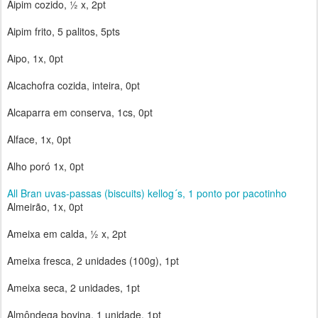
Aipim cozido, ½ x, 2pt
Aipim frito, 5 palitos, 5pts
Aipo, 1x, 0pt
Alcachofra cozida, inteira, 0pt
Alcaparra em conserva, 1cs, 0pt
Alface, 1x, 0pt
Alho poró 1x, 0pt
All Bran uvas-passas (biscuits) kellog´s, 1 ponto por pacotinho
Almeirão, 1x, 0pt
Ameixa em calda, ½ x, 2pt
Ameixa fresca, 2 unidades (100g), 1pt
Ameixa seca, 2 unidades, 1pt
Almôndega bovina, 1 unidade, 1pt