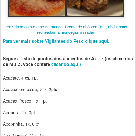
arroz doce com creme de manga
;
Creme de abóbora light;
abobrinhas
recheadas
;
almôndegas assadas
Para ver mais sobre Vigilantes do Peso clique aqui.
Segue a lista de pontos dos alimentos de A a L: (os alimentos
de M a Z, você confere
clicando aqui)
Abacate, 4 cs, 1pt
Abacaxi em calda, ½ x, 2pts
Abacaxi fresco, 1x, 1pt
Abóbora, 1x, 0pt
Abobrinha, 1x, 0 pt
Açaí ( polpa), ¼ x ,1pt