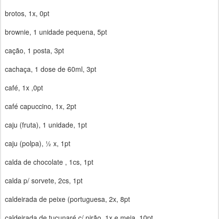
brotos, 1x, 0pt
brownie, 1 unidade pequena, 5pt
cação, 1 posta, 3pt
cachaça, 1 dose de 60ml, 3pt
café, 1x ,0pt
café capuccino, 1x, 2pt
caju (fruta), 1 unidade, 1pt
caju (polpa), ½ x, 1pt
calda de chocolate , 1cs, 1pt
calda p/ sorvete, 2cs, 1pt
caldeirada de peixe (portuguesa, 2x, 8pt
caldeirada de tucunaré c/ pirão, 1x e meia, 10pt