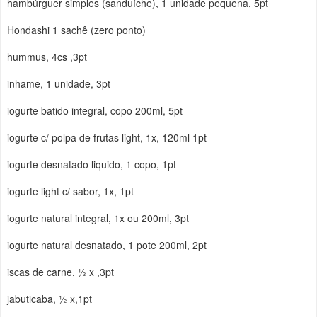
hambúrguer simples (sanduíche), 1 unidade pequena, 5pt
Hondashi 1 sachê (zero ponto)
hummus, 4cs ,3pt
inhame, 1 unidade, 3pt
iogurte batido integral, copo 200ml, 5pt
iogurte c/ polpa de frutas light, 1x, 120ml 1pt
iogurte desnatado liquido, 1 copo, 1pt
iogurte light c/ sabor, 1x, 1pt
iogurte natural integral, 1x ou 200ml, 3pt
iogurte natural desnatado, 1 pote 200ml, 2pt
iscas de carne, ½ x ,3pt
jabuticaba, ½ x,1pt