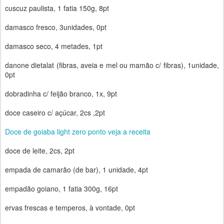
cuscuz paulista, 1 fatia 150g, 8pt
damasco fresco, 3unidades, 0pt
damasco seco, 4 metades, 1pt
danone dietalat (fibras, aveia e mel ou mamão c/ fibras), 1unidade,
0pt
dobradinha c/ feijão branco, 1x, 9pt
doce caseiro c/ açúcar, 2cs ,2pt
Doce de goiaba light zero ponto veja a receita
doce de leite, 2cs, 2pt
empada de camarão (de bar), 1 unidade, 4pt
empadão goiano, 1 fatia 300g, 16pt
ervas frescas e temperos, à vontade, 0pt