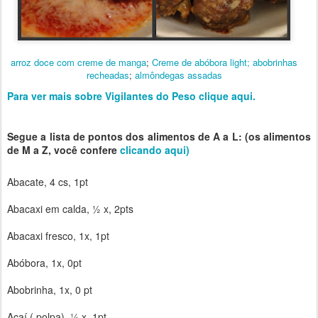
arroz doce com creme de manga
;
Creme de abóbora light;
abobrinhas
recheadas
;
almôndegas assadas
Para ver mais sobre Vigilantes do Peso clique aqui.
Segue a lista de pontos dos alimentos de A a L: (os alimentos
de M a Z, você confere
clicando aqui)
Abacate, 4 cs, 1pt
Abacaxi em calda, ½ x, 2pts
Abacaxi fresco, 1x, 1pt
Abóbora, 1x, 0pt
Abobrinha, 1x, 0 pt
Açaí ( polpa), ¼ x ,1pt