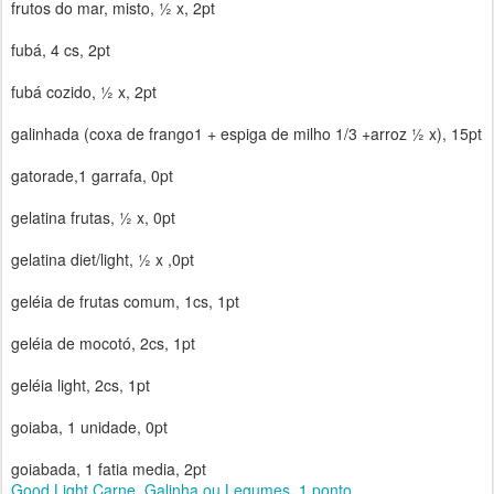
frutos do mar, misto, ½ x, 2pt
fubá, 4 cs, 2pt
fubá cozido, ½ x, 2pt
galinhada (coxa de frango1 + espiga de milho 1/3 +arroz ½ x), 15pt
gatorade,1 garrafa, 0pt
gelatina frutas, ½ x, 0pt
gelatina diet/light, ½ x ,0pt
geléia de frutas comum, 1cs, 1pt
geléia de mocotó, 2cs, 1pt
geléia light, 2cs, 1pt
goiaba, 1 unidade, 0pt
goiabada, 1 fatia media, 2pt
Good Light Carne, Galinha ou Legumes, 1 ponto