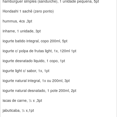
hambúrguer simples (sanduíche), 1 unidade pequena, 5pt
Hondashi 1 sachê (zero ponto)
hummus, 4cs ,3pt
inhame, 1 unidade, 3pt
iogurte batido integral, copo 200ml, 5pt
iogurte c/ polpa de frutas light, 1x, 120ml 1pt
iogurte desnatado liquido, 1 copo, 1pt
iogurte light c/ sabor, 1x, 1pt
iogurte natural integral, 1x ou 200ml, 3pt
iogurte natural desnatado, 1 pote 200ml, 2pt
iscas de carne, ½ x ,3pt
jabuticaba, ½ x,1pt