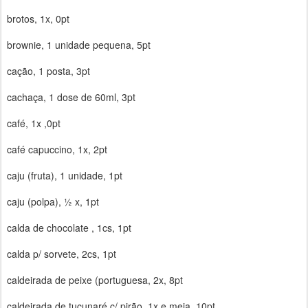
brotos, 1x, 0pt
brownie, 1 unidade pequena, 5pt
cação, 1 posta, 3pt
cachaça, 1 dose de 60ml, 3pt
café, 1x ,0pt
café capuccino, 1x, 2pt
caju (fruta), 1 unidade, 1pt
caju (polpa), ½ x, 1pt
calda de chocolate , 1cs, 1pt
calda p/ sorvete, 2cs, 1pt
caldeirada de peixe (portuguesa, 2x, 8pt
caldeirada de tucunaré c/ pirão, 1x e meia, 10pt