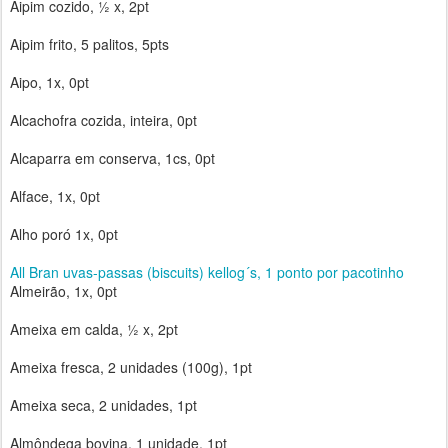
Aipim cozido, ½ x, 2pt
Aipim frito, 5 palitos, 5pts
Aipo, 1x, 0pt
Alcachofra cozida, inteira, 0pt
Alcaparra em conserva, 1cs, 0pt
Alface, 1x, 0pt
Alho poró 1x, 0pt
All Bran uvas-passas (biscuits) kellog´s, 1 ponto por pacotinho
Almeirão, 1x, 0pt
Ameixa em calda, ½ x, 2pt
Ameixa fresca, 2 unidades (100g), 1pt
Ameixa seca, 2 unidades, 1pt
Almôndega bovina, 1 unidade, 1pt