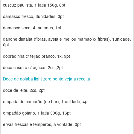
cuscuz paulista, 1 fatia 150g, 8pt
damasco fresco, 3unidades, 0pt
damasco seco, 4 metades, 1pt
danone dietalat (fibras, aveia e mel ou mamão c/ fibras), 1unidade,
0pt
dobradinha c/ feijão branco, 1x, 9pt
doce caseiro c/ açúcar, 2cs ,2pt
Doce de goiaba light zero ponto veja a receita
doce de leite, 2cs, 2pt
empada de camarão (de bar), 1 unidade, 4pt
empadão goiano, 1 fatia 300g, 16pt
ervas frescas e temperos, à vontade, 0pt