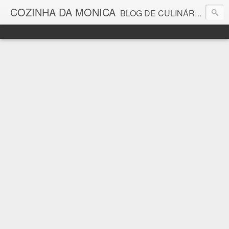
COZINHA DA MONICA
BLOG DE CULINÁRIA E GASTRONOMIA COM RECEITAS, DICAS, CURIOSIDADES GASTRONÔMICAS E MUITO MAIS.